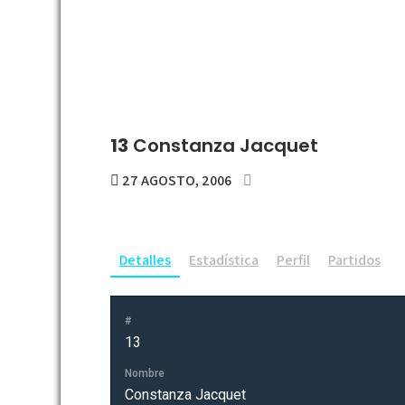
13
Constanza Jacquet
27 AGOSTO, 2006
Detalles
Estadística
Perfil
Partidos
#
13
Nombre
Constanza Jacquet