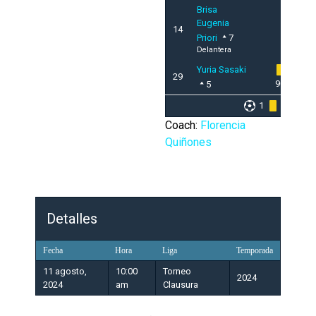
Brisa
Eugenia
14
Priori
7
Delantera
Yuria Sasaki
29
90'
5
1
3
Coach:
Florencia
Quiñones
Detalles
Fecha
Hora
Liga
Temporada
11 agosto,
10:00
Torneo
2024
2024
am
Clausura