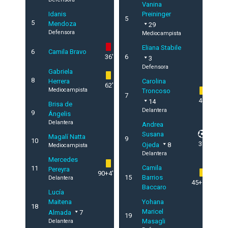
Vanina
Idanis
Preininger
5
5
Mendoza
29
Defensora
Mediocampista
Eliana Stabile
6
Camila Bravo
36'
6
3
Defensora
Gabriela
8
Herrera
Carolina
62'
Mediocampista
Troncoso
7
41'
14
Brisa de
Delantera
9
Ángelis
Delantera
Andrea
Susana
Magalí Natta
9
10
37'
Ojeda
8
Mediocampista
Delantera
Mercedes
Camila
11
Pereyra
90+4'
15
Barrios
Delantera
45+1'
Baccaro
Lucía
Maitena
Yohana
18
Maricel
Almada
7
19
Masagli
Delantera