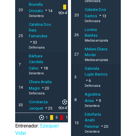
Defensora
Brunella
Celeste Dos
20
Onorato
14
90+4'
20
Santos
13
Delantera
Defensora
Catalina Dos
Lorena
Reis
26
Benítez
25
Fernandes
Mediocampista
33
Defensora
Melani Eliana
27
Morán
Bárbara
Mediocampista
Candela
7
Calvo
18
Gabriela
Delantera
Luján Barrios
3
6
Chiara Analia
Defensora
14
Magni
20
Defensora
Agustina
8
Arias
9
Constanza
33
Delantera
90+4'
Jacquet
25
Estefanía
1
3
1
Anahí
13
Entrenador:
Ezequiel
Palomar
20
Delantera
Vidal