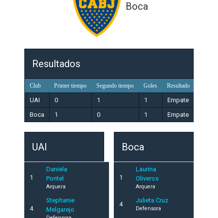
Boca
Resultados
Club
Primer tiempo
Segundo tiempo
Goles
Resultado
UAI
0
1
1
Empate
Boca
1
0
1
Empate
UAI
Boca
Daniela
Laurina
1
1
Pontel
Oliveros
Arquera
Arquera
Stephanie
Julieta Cruz
4
4
Defensora
Melgarejo
Defensora