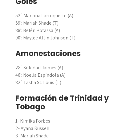
Goles
52′: Mariana Larroquette (A)
59′: Mariah Shade (T)
88′: Belén Potassa (A)
90′: Maylee Attin Johnson (T)
Amonestaciones
28′: Soledad Jaimes (A)
46′: Noelia Espíndola (A)
82′: Tasha St. Louis (T)
Formación de Trinidad y
Tobago
1- Kimika Forbes
2- Ayana Russell
3- Mariah Shade