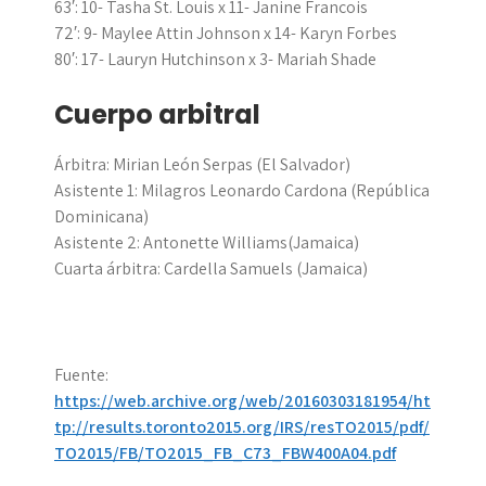
63′: 10- Tasha St. Louis x 11- Janine Francois
72′: 9- Maylee Attin Johnson x 14- Karyn Forbes
80′: 17- Lauryn Hutchinson x 3- Mariah Shade
Cuerpo arbitral
Árbitra: Mirian León Serpas (El Salvador)
Asistente 1: Milagros Leonardo Cardona (República
Dominicana)
Asistente 2: Antonette Williams(Jamaica)
Cuarta árbitra: Cardella Samuels (Jamaica)
Fuente:
https://web.archive.org/web/20160303181954/ht
tp://results.toronto2015.org/IRS/resTO2015/pdf/
TO2015/FB/TO2015_FB_C73_FBW400A04.pdf