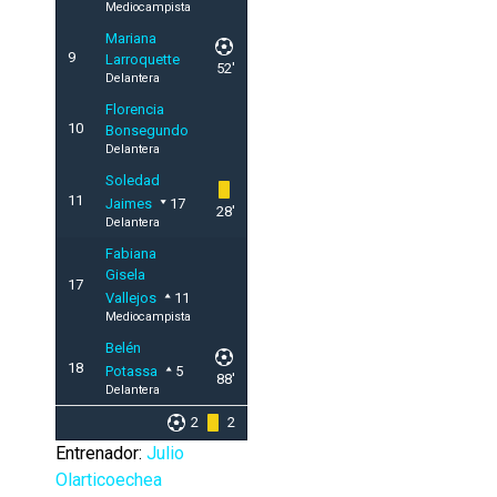
Mediocampista
Mariana
9
Larroquette
52'
Delantera
Florencia
10
Bonsegundo
Delantera
Soledad
11
Jaimes
17
28'
Delantera
Fabiana
Gisela
17
Vallejos
11
Mediocampista
Belén
18
Potassa
5
88'
Delantera
2
2
Entrenador:
Julio
Olarticoechea