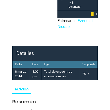
8
Delantera
1
Entrenador:
Ezequiel
Nicosia
Detalles
Fecha
Hora
Liga
Temporada
8 marzo,
8:00
Total de encuentros
2014
2014
pm
internacionales
Artículo
Resumen