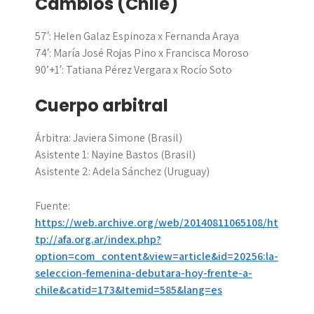
Cambios (Chile)
57′: Helen Galaz Espinoza x Fernanda Araya
74′: María José Rojas Pino x Francisca Moroso
90’+1′: Tatiana Pérez Vergara x Rocío Soto
Cuerpo arbitral
Árbitra: Javiera Simone (Brasil)
Asistente 1: Nayine Bastos (Brasil)
Asistente 2: Adela Sánchez (Uruguay)
Fuente:
https://web.archive.org/web/20140811065108/ht
tp://afa.org.ar/index.php?
option=com_content&view=article&id=20256:la-
seleccion-femenina-debutara-hoy-frente-a-
chile&catid=173&Itemid=585&lang=es