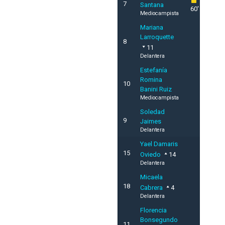
7
Santana
60'
Mediocampista
Mariana
Larroquette
8
11
Delantera
Estefanía
Romina
10
Banini Ruiz
Mediocampista
Soledad
9
Jaimes
Delantera
Yael Damaris
15
Oviedo
14
Delantera
Micaela
18
Cabrera
4
Delantera
Florencia
Bonsegundo
11