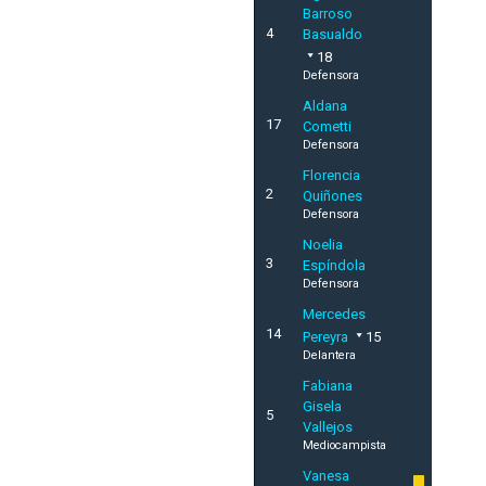
Barroso
4
Basualdo
18
Defensora
Aldana
17
Cometti
Defensora
Florencia
2
Quiñones
Defensora
Noelia
3
Espíndola
Defensora
Mercedes
14
Pereyra
15
Delantera
Fabiana
Gisela
5
Vallejos
Mediocampista
Vanesa