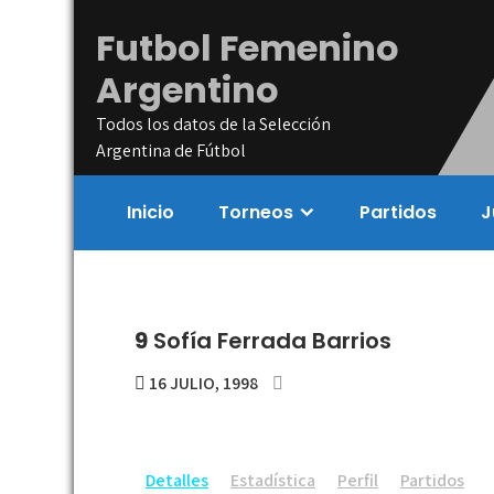
Skip
Futbol Femenino
to
content
Argentino
Todos los datos de la Selección
Argentina de Fútbol
Inicio
Torneos
Partidos
J
9
Sofía Ferrada Barrios
16 JULIO, 1998
Detalles
Estadística
Perfil
Partidos