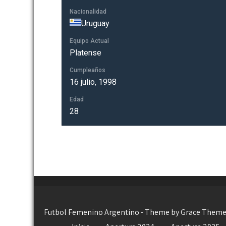
Nacionalidad
Uruguay
Equipo Actual
Platense
Cumpleaños
16 julio, 1998
Edad
28
Futbol Femenino Argentino - Theme by Grace Them