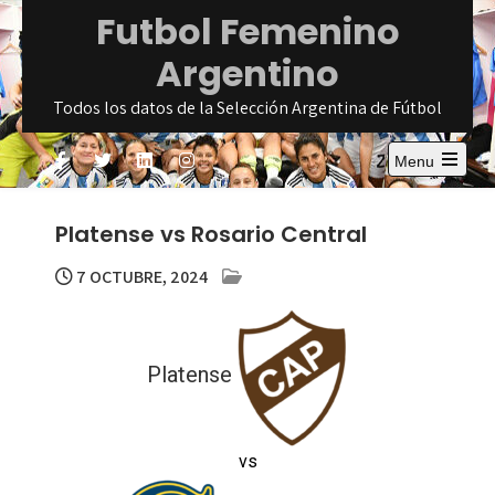
Skip
Futbol Femenino
to
Argentino
content
Todos los datos de la Selección Argentina de Fútbol
Menu
Open
the
main
Platense vs Rosario Central
menu
7 OCTUBRE, 2024
Platense
vs