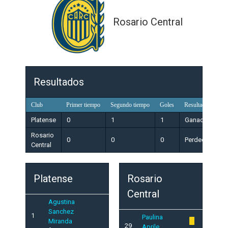
Rosario Central
Resultados
Club
Primer tiempo
Segundo tiempo
Goles
Resultado
Platense
0
1
1
Ganador
Rosario
0
0
0
Perdedor
Central
Platense
Rosario
Central
Agustina
Sanchez
1
Paulina
Miranda
29
Aprile