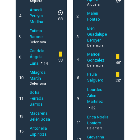
Arquera
37'
Arquera
Araceli
Malen
4
Pereyra
2
88'
Fontao
Medina
Elen
Fatima
Guadalupe
6
Barone
3
Leroyer
Defensora
Defensora
Candela
Maricel
Ángela
8
4
58'
Gonzalez
46'
Luna
14
Defensora
Milagros
Paula
8
10
Martín
Salguero
23'
Defensora
Lourdes
Sofía
Ailén
11
Ferrada
9
Martínez
Barrios
32
Macarena
13
Érica Noelia
Belén Sosa
11
Lonigro
Antonella
Delantera
15
Espinoza
Giovanna
17