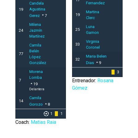
Fernandez
Candela
Agustina
19
Martina
19
Gerez
7
Clerc
Milena
Luna
25
24
Jazmín
Gamon
Martínez
Virginia
33
Camila
Coronel
Belén
77
Maria Belen
López
32
González
Dias
9
Morena
3
Lomba
Entrenador:
Rosana
7
19
Gómez
Delantera
Camila
14
Gorozo
8
1
1
Coach:
Matias Raia