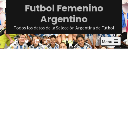
Skip
Futbol Femenino
to
Argentino
content
Todos los datos de la Selección Argentina de Fútbol
Menu
Open
the
main
menu