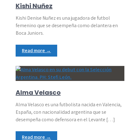
Kishi Nuñez
Kishi Denise Nuñez es una jugadora de futbol
femenino que se desempeña como delantera en
Boca Juniors.
Read more →
Alma Velasco
Alma Velasco es una futbolista nacida en Valencia,
España, con nacionalidad argentina que se
desempeña como defensora en el Levante […]
Read more →