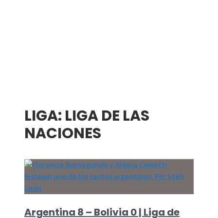
LIGA:
LIGA DE LAS
NACIONES
Argentina 8 – Bolivia 0 | Liga de