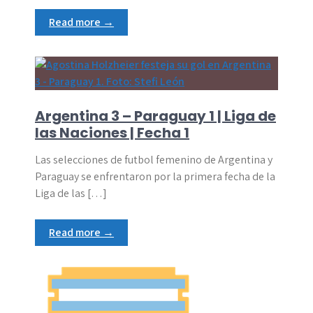
Read more →
Argentina 3 – Paraguay 1 | Liga de
las Naciones | Fecha 1
Las selecciones de futbol femenino de Argentina y
Paraguay se enfrentaron por la primera fecha de la
Liga de las […]
Read more →