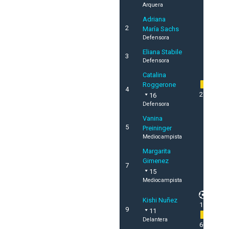
Arquera
Adriana
2
María Sachs
Defensora
Eliana Stabile
3
Defensora
Catalina
Roggerone
4
27'
16
Defensora
Vanina
5
Preininger
Mediocampista
Margarita
Gimenez
7
15
Mediocampista
Kishi Nuñez
19'
9
11
Delantera
60'