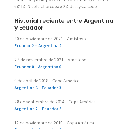
68′ 13- Nicole Charcopa x 23- Jessy Caicedo
Historial reciente entre Argentina
y Ecuador
30 de noviembre de 2021 – Amistoso
Ecuador 2 – Argentina 2
27 de noviembre de 2021 – Amistoso
Ecuador 0 – Argentina 0
9 de abril de 2018 – Copa América
Argentina 6 – Ecuador 3
28 de septiembre de 2014 – Copa América
Argentina 2 – Ecuador 3
12 de noviembre de 2010 – Copa América