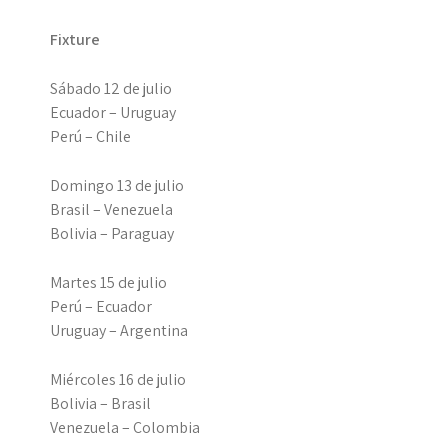
Fixture
Sábado 12 de julio
Ecuador – Uruguay
Perú – Chile
Domingo 13 de julio
Brasil – Venezuela
Bolivia – Paraguay
Martes 15 de julio
Perú – Ecuador
Uruguay – Argentina
Miércoles 16 de julio
Bolivia – Brasil
Venezuela – Colombia