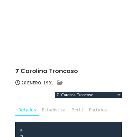
7
Carolina Troncoso
28 ENERO, 1991
Detalles
Estadística
Perfil
Partidos
#