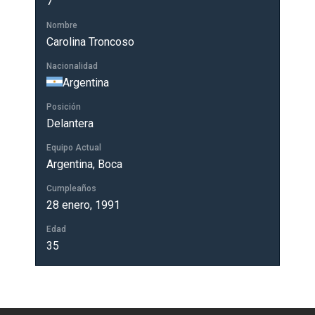
7
Nombre
Carolina Troncoso
Nacionalidad
Argentina
Posición
Delantera
Equipo Actual
Argentina, Boca
Cumpleaños
28 enero, 1991
Edad
35