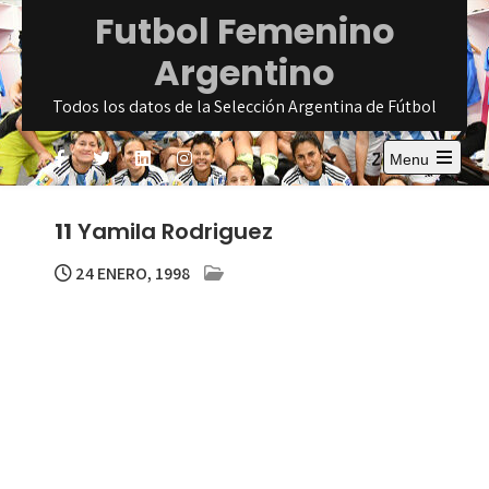
Skip
Futbol Femenino
to
Argentino
content
Todos los datos de la Selección Argentina de Fútbol
Menu
Open
the
main
11
Yamila Rodriguez
menu
24 ENERO, 1998