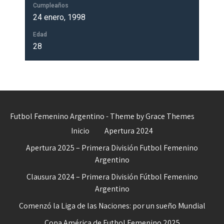
Cumpleaños
24 enero, 1998
Edad
28
Futbol Femenino Argentino - Theme by Grace Themes
Inicio
Apertura 2024
Apertura 2025 – Primera División Futbol Femenino
Argentino
Clausura 2024 – Primera División Fútbol Femenino
Argentino
Comenzó la Liga de las Naciones: por un sueño Mundial
Copa América de Futbol Femenino 2025