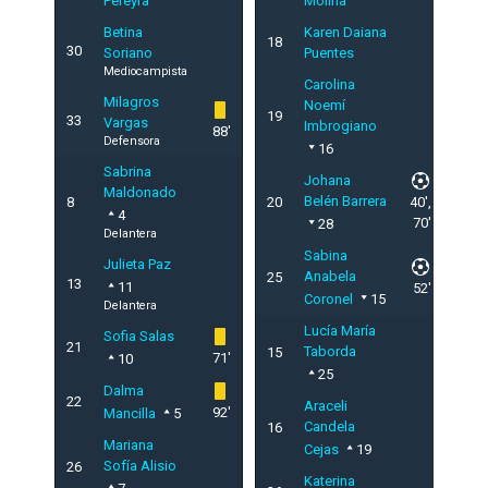
Pereyra
Molina
Betina
Karen Daiana
18
30
Soriano
Puentes
Mediocampista
Carolina
Milagros
Noemí
19
33
Vargas
Imbrogiano
88'
Defensora
16
Sabrina
Johana
Maldonado
Belén Barrera
8
20
40',
4
70'
28
Delantera
Sabina
Julieta Paz
Anabela
25
13
11
52'
Coronel
15
Delantera
Lucía María
Sofia Salas
21
Taborda
15
71'
10
25
Dalma
22
Araceli
92'
Mancilla
5
Candela
16
Mariana
Cejas
19
Sofía Alisio
26
Katerina