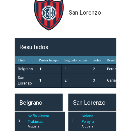
San Lorenzo
Resultados
Club
Primer tiempo
Segundo tiempo
Goles
Resultado
Belgrano
1
1
2
Perdedor
San
1
2
3
Ganador
Lorenzo
Belgrano
San Lorenzo
Sofía Olivera
Solana
31
1
Trakimas
Pereyra
Arquera
Arquera