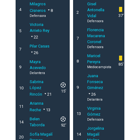
Milagros
Gisel
4
Antonella
Cisneros
8
2
37'
Vidal
Defensora
Defensora
Victoria
Florencia
Arrieto Rey
5
Macarena
22
7
Coronel
Pilar Casas
Defensora
7
26
Maricel
8
Mayra
Pereyra
85'
9
Mediocampista
Acevedo
Delantera
Juana
Sabrina
Fonseca
9
López
Giménez
10
15'
Rincón
21
26
Delantera
Arianna
11
Virginia
Reche
13
13
Gómez
Belen
Defensora
14
Taborda
92'
Jorgelina
Sofía Magalí
14
Magalí
20