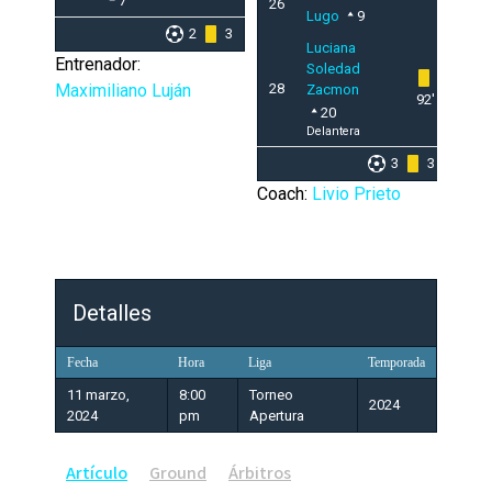
7
26
Lugo
9
2
3
Luciana
Entrenador:
Soledad
Maximiliano Luján
28
Zacmon
92'
20
Delantera
3
3
Coach:
Livio Prieto
Detalles
Fecha
Hora
Liga
Temporada
11 marzo,
8:00
Torneo
2024
2024
pm
Apertura
Artículo
Ground
Árbitros