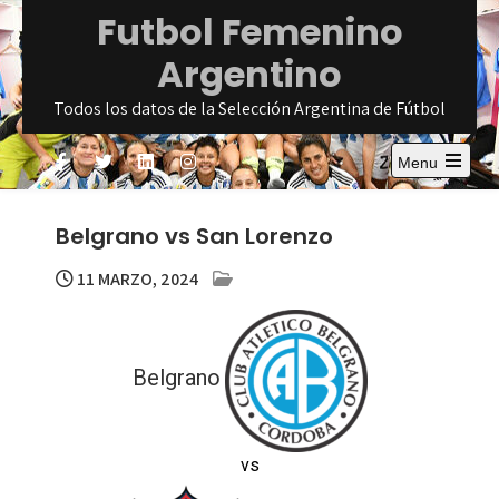
Skip
Futbol Femenino
to
Argentino
content
Todos los datos de la Selección Argentina de Fútbol
Menu
Open
the
main
Belgrano vs San Lorenzo
menu
11 MARZO, 2024
Belgrano
vs