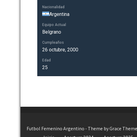
Nacionalidad
Argentina
Equipo Actual
Belgrano
Cumpleaños
26 octubre, 2000
Edad
25
Futbol Femenino Argentino - Theme by Grace Them