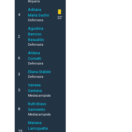
Arquera
Adriana
4
María Sachs
22'
Defensora
Agustina
Barroso
2
Basualdo
Defensora
Aldana
6
Cometti
Defensora
Eliana Stabile
3
Defensora
Vanesa
5
Santana
Mediocampista
Ruth Bravo
8
Sarmiento
Mediocampista
Mariana
Larroquette
19