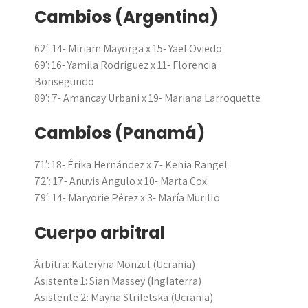
Cambios (Argentina)
62′: 14- Miriam Mayorga x 15- Yael Oviedo
69′: 16- Yamila Rodríguez x 11- Florencia
Bonsegundo
89′: 7- Amancay Urbani x 19- Mariana Larroquette
Cambios (Panamá)
71′: 18-
Érika Hernández
x 7- Kenia Rangel
72′: 17- Anuvis Angulo x 10- Marta Cox
79′: 14- Maryorie Pérez x 3- María Murillo
Cuerpo arbitral
Árbitra: Kateryna Monzul (Ucrania)
Asistente 1: Sian Massey (Inglaterra)
Asistente 2: Mayna Striletska (Ucrania)