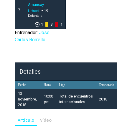
Amancay
7
Urbani
19
Delantera
1
3
1
Entrenador:
José
Carlos Borrello
Detalles
Fecha
Hora
Liga
Temporada
13
10:00
Total de encuentros
noviembre,
2018
pm
internacionales
2018
Artículo
Vídeo