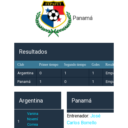
Panamá
Resultados
Club
Primer tiempo
Segundo tiempo
Goles
Resultado
Argentina
0
1
1
Empate
Panamá
1
0
1
Empate
Argentina
Panamá
Vanina
Entrenador:
José
Noemí
1
Carlos Borrello
Correa