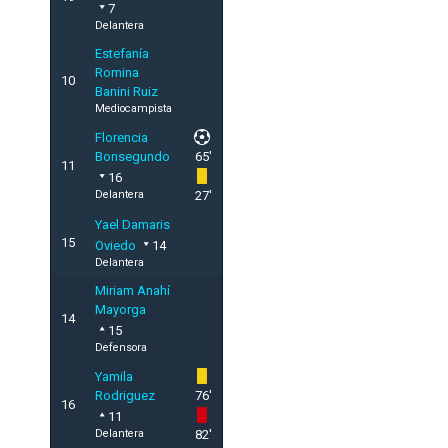
7
Delantera
Estefanía
Romina
10
Banini Ruiz
Mediocampista
Florencia
Bonsegundo
65'
11
16
Delantera
27'
Yael Damaris
15
Oviedo
14
Delantera
Miriam Anahí
Mayorga
14
15
Defensora
Yamila
Rodriguez
76'
16
11
Delantera
82'