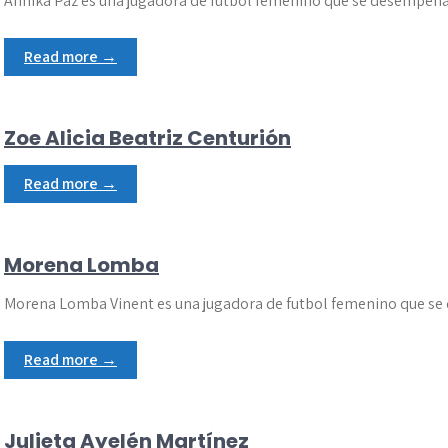
Annika Paz es una jugadora de futbol femenino que se desempeña e
Read more →
Zoe Alicia Beatriz Centurión
Read more →
Morena Lomba
Morena Lomba Vinent es una jugadora de futbol femenino que se 
Read more →
Julieta Ayelén Martínez