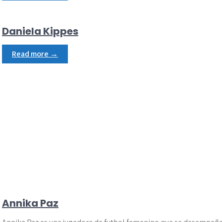
Daniela Kippes
Read more →
Annika Paz