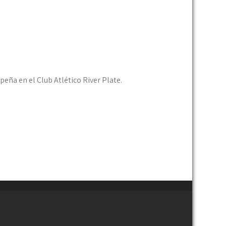
eña en el Club Atlético River Plate.