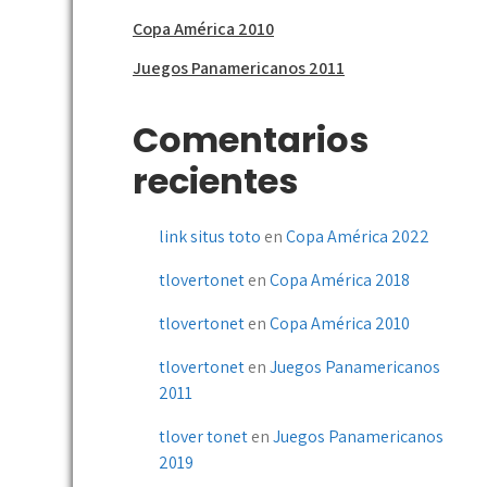
Copa América 2010
Juegos Panamericanos 2011
Comentarios
recientes
link situs toto
en
Copa América 2022
tlovertonet
en
Copa América 2018
tlovertonet
en
Copa América 2010
tlovertonet
en
Juegos Panamericanos
2011
tlover tonet
en
Juegos Panamericanos
2019