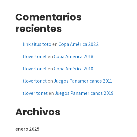
Comentarios
recientes
link situs toto
en
Copa América 2022
tlovertonet
en
Copa América 2018
tlovertonet
en
Copa América 2010
tlovertonet
en
Juegos Panamericanos 2011
tlover tonet
en
Juegos Panamericanos 2019
Archivos
enero 2025