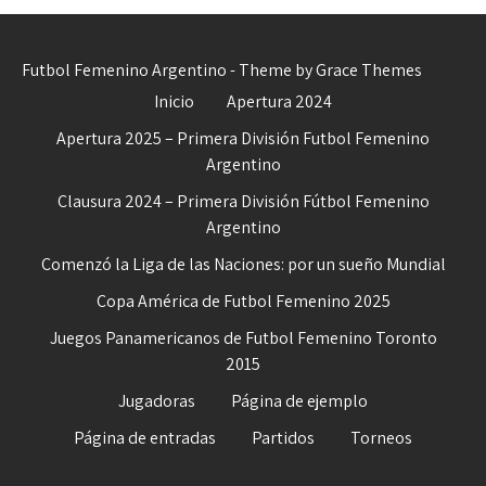
Futbol Femenino Argentino - Theme by Grace Themes
Inicio
Apertura 2024
Apertura 2025 – Primera División Futbol Femenino
Argentino
Clausura 2024 – Primera División Fútbol Femenino
Argentino
Comenzó la Liga de las Naciones: por un sueño Mundial
Copa América de Futbol Femenino 2025
Juegos Panamericanos de Futbol Femenino Toronto
2015
Jugadoras
Página de ejemplo
Página de entradas
Partidos
Torneos