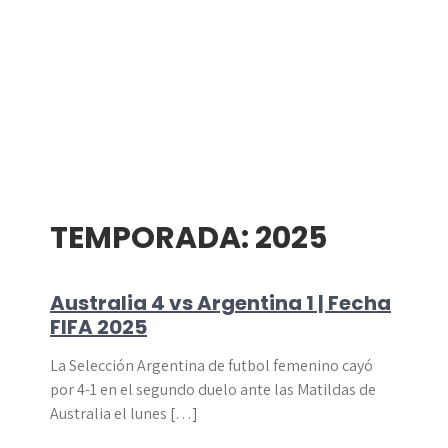
TEMPORADA:
2025
Australia 4 vs Argentina 1 | Fecha
FIFA 2025
La Selección Argentina de futbol femenino cayó
por 4-1 en el segundo duelo ante las Matildas de
Australia el lunes […]