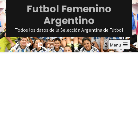
Skip
Futbol Femenino
to
Argentino
content
Todos los datos de la Selección Argentina de Fútbol
Menu
Open
the
main
menu