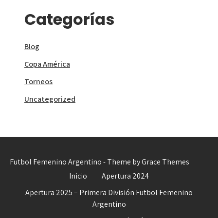
Categorías
Blog
Copa América
Torneos
Uncategorized
Futbol Femenino Argentino - Theme by Grace Themes
Inicio
Apertura 2024
Apertura 2025 – Primera División Futbol Femenino
Argentino