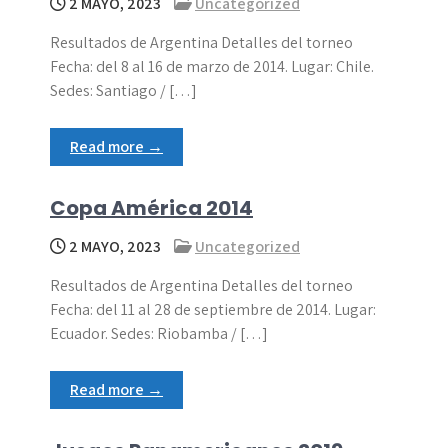
2 MAYO, 2023
Uncategorized
Resultados de Argentina Detalles del torneo
Fecha: del 8 al 16 de marzo de 2014. Lugar: Chile.
Sedes: Santiago / […]
Read more →
Copa América 2014
2 MAYO, 2023
Uncategorized
Resultados de Argentina Detalles del torneo
Fecha: del 11 al 28 de septiembre de 2014. Lugar:
Ecuador. Sedes: Riobamba / […]
Read more →