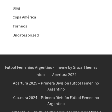
Blog
Copa América
Torneos
Uncategorized
Futbol Femenino Argentino - Theme by Grace Themes
Inicio
Apertura 2024
Apertura 2025 – Primera División Futbol Femenino
Argentino
Clausura 2024 – Primera División Fútbol Femenino
Argentino