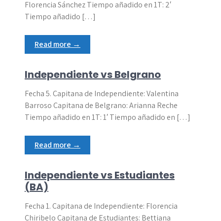
Florencia Sánchez Tiempo añadido en 1T: 2′
Tiempo añadido […]
Read more →
Independiente vs Belgrano
Fecha 5. Capitana de Independiente: Valentina
Barroso Capitana de Belgrano: Arianna Reche
Tiempo añadido en 1T: 1′ Tiempo añadido en […]
Read more →
Independiente vs Estudiantes
(BA)
Fecha 1. Capitana de Independiente: Florencia
Chiribelo Capitana de Estudiantes: Bettiana