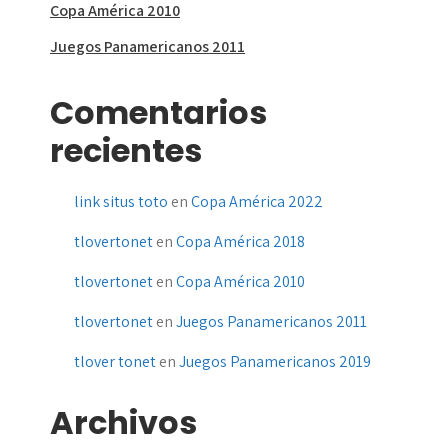
Copa América 2010
Juegos Panamericanos 2011
Comentarios
recientes
link situs toto
en
Copa América 2022
tlovertonet
en
Copa América 2018
tlovertonet
en
Copa América 2010
tlovertonet
en
Juegos Panamericanos 2011
tlover tonet
en
Juegos Panamericanos 2019
Archivos