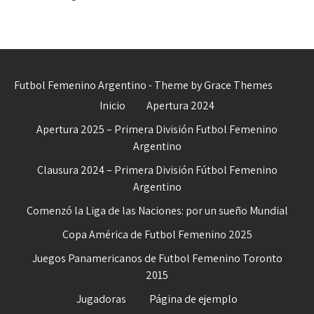
Futbol Femenino Argentino - Theme by Grace Themes
Inicio
Apertura 2024
Apertura 2025 – Primera División Futbol Femenino
Argentino
Clausura 2024 – Primera División Fútbol Femenino
Argentino
Comenzó la Liga de las Naciones: por un sueño Mundial
Copa América de Futbol Femenino 2025
Juegos Panamericanos de Futbol Femenino Toronto
2015
Jugadoras
Página de ejemplo