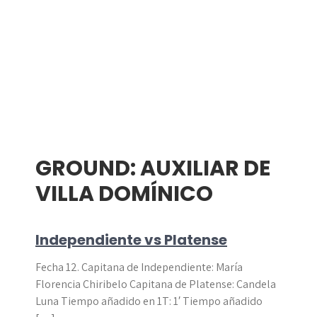
GROUND:
AUXILIAR DE
VILLA DOMÍNICO
Independiente vs Platense
Fecha 12. Capitana de Independiente: María
Florencia Chiribelo Capitana de Platense: Candela
Luna Tiempo añadido en 1T: 1′ Tiempo añadido