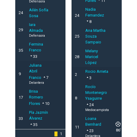
Funes
11
Defensora
Nadia
Ailén Sofía
24
Fernandez
24
Sosa
8
Iara
29
Almada
Ana Martha
Defensora
25
Souza
Sampaio
Fermina
Franco
35
Melany
33
28
Maricel
López
Juliana
Abril
Rocio Arrieta
9
2
Franco
7
3
Delantera
Rocío
Brisa
Montenegro
Romero
17
8
Ysaguirre
Flores
10
24
Mediocampista
Pía Jazmín
Álvarez
33
Loana
Bernhard
35
11
86'
23
1
Delantera