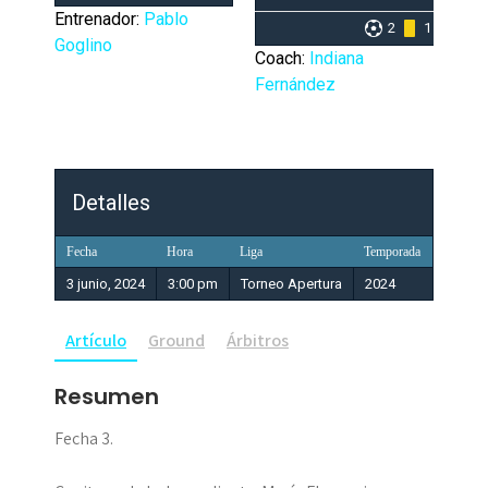
Entrenador:
Pablo
2
1
Goglino
Coach:
Indiana
Fernández
Detalles
Fecha
Hora
Liga
Temporada
3 junio, 2024
3:00 pm
Torneo Apertura
2024
Artículo
Ground
Árbitros
Resumen
Fecha 3.