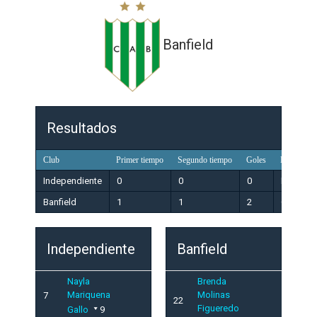
Banfield
Resultados
Club
Primer tiempo
Segundo tiempo
Goles
Resultado
Independiente
0
0
0
Perdedo
Banfield
1
1
2
Ganador
Independiente
Banfield
Nayla
Brenda
Mariquena
Molinas
7
22
Figueredo
Gallo
9