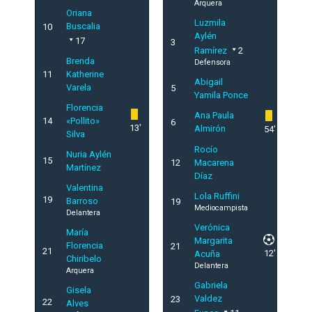
Arquera
Oriana
Luzmila
Buscalia
10
Aylén
17
3
Ramírez
2
Brenda
Defensora
11
Katherine
Abigail
Varela
5
Yamila Ponce
Florencia
Ana Paula
14
«Pollito»
6
13'
Almirón
54'
Silva
Rocío
Nuria Aylén
15
12
Macarena
Martínez
Díaz
Valentina
Lola Ruffini
19
Barroso
19
Mediocampista
Delantera
Verónica
María
Margarita
Florencia
21
21
12'
Acuña
Chiribelo
Delantera
Arquera
Gabriela
Gisela
Valdez
23
22
Alves