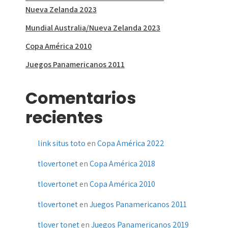
Nueva Zelanda 2023
Mundial Australia/Nueva Zelanda 2023
Copa América 2010
Juegos Panamericanos 2011
Comentarios
recientes
link situs toto
en
Copa América 2022
tlovertonet
en
Copa América 2018
tlovertonet
en
Copa América 2010
tlovertonet
en
Juegos Panamericanos 2011
tlover tonet
en
Juegos Panamericanos 2019