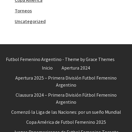
Copa América
Torneos
Uncategorized
Futbol Femenino Argentino - Theme by Grace Themes
Inicio
Apertura 2024
Apertura 2025 – Primera División Futbol Femenino
Argentino
Clausura 2024 – Primera División Fútbol Femenino
Argentino
Comenzó la Liga de las Naciones: por un sueño Mundial
Copa América de Futbol Femenino 2025