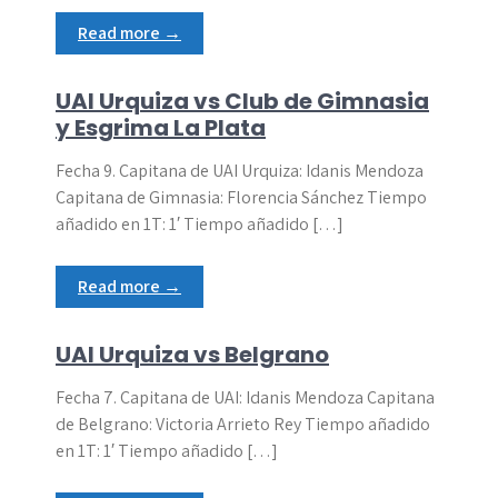
Read more →
UAI Urquiza vs Club de Gimnasia
y Esgrima La Plata
Fecha 9. Capitana de UAI Urquiza: Idanis Mendoza
Capitana de Gimnasia: Florencia Sánchez Tiempo
añadido en 1T: 1′ Tiempo añadido […]
Read more →
UAI Urquiza vs Belgrano
Fecha 7. Capitana de UAI: Idanis Mendoza Capitana
de Belgrano: Victoria Arrieto Rey Tiempo añadido
en 1T: 1′ Tiempo añadido […]