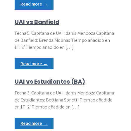
Read more →
UAI vs Banfield
Fecha 5. Capitana de UAI: Idanis Mendoza Capitana
de Banfield: Brenda Molinas Tiempo añadido en
1T: 2′ Tiempo añadido en […]
Read more →
UAI vs Estudiantes (BA)
Fecha 3. Capitana de UAI: Idanis Mendoza Capitana
de Estudiantes: Bettiana Sonetti Tiempo añadido
en 1T: 2′ Tiempo añadido en […]
Read more →