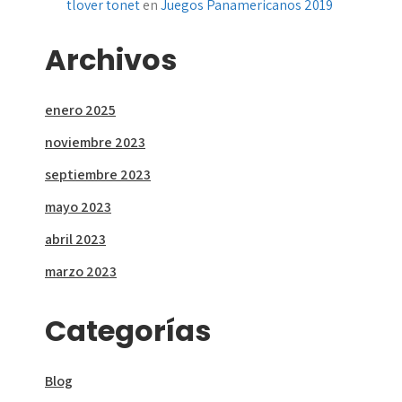
tlover tonet
en
Juegos Panamericanos 2019
Archivos
enero 2025
noviembre 2023
septiembre 2023
mayo 2023
abril 2023
marzo 2023
Categorías
Blog