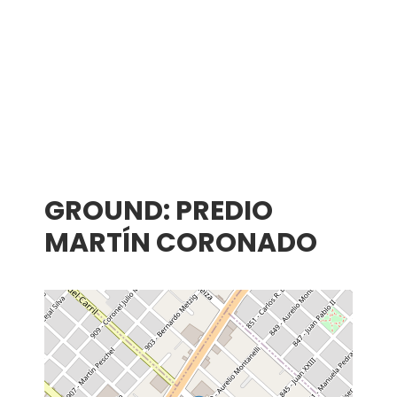
GROUND:
PREDIO
MARTÍN CORONADO