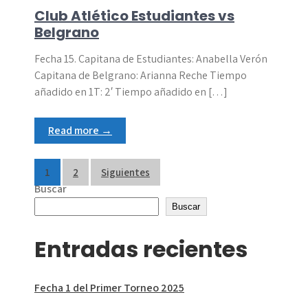
Club Atlético Estudiantes vs
Belgrano
Fecha 15. Capitana de Estudiantes: Anabella Verón
Capitana de Belgrano: Arianna Reche Tiempo
añadido en 1T: 2′ Tiempo añadido en […]
Read more →
Paginación
1
2
Siguientes
Buscar
de
Buscar
entradas
Entradas recientes
Fecha 1 del Primer Torneo 2025