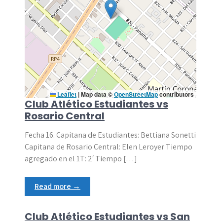
Leaflet
|
Map data ©
OpenStreetMap
contributors
Club Atlético Estudiantes vs
Rosario Central
Fecha 16. Capitana de Estudiantes: Bettiana Sonetti
Capitana de Rosario Central: Elen Leroyer Tiempo
agregado en el 1T: 2′ Tiempo […]
Read more →
Club Atlético Estudiantes vs San