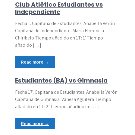
Club Atlético Estudiantes vs
Independiente
Fecha 1. Capitana de Estudiantes: Anabella Verón
Capitana de Independiente: María Florencia
Chiribelo Tiempo añadido en 1T: 1′ Tiempo
añadido […]
Read more →
Estudiantes (BA) vs Gimnasia
Fecha 17. Capitana de Estudiantes: Anabella Verón
Capitana de Gimnasia: Vanesa Aguilera Tiempo
añadido en 1T: 2′ Tiempo añadido en […]
Read more →