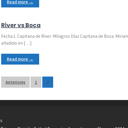
Read more →
River vs Boca
Fecha 1. Capitana de River: Milagros Díaz Capitana de Boca: Mir
añadido en […]
Read more →
Paginación
Anteriores
1
2
de
entradas
es