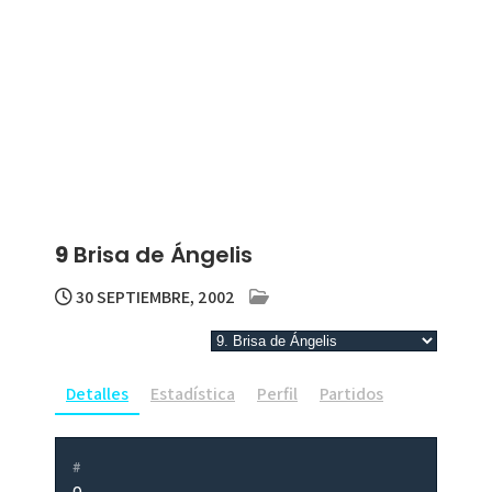
9
Brisa de Ángelis
30 SEPTIEMBRE, 2002
Detalles
Estadística
Perfil
Partidos
#