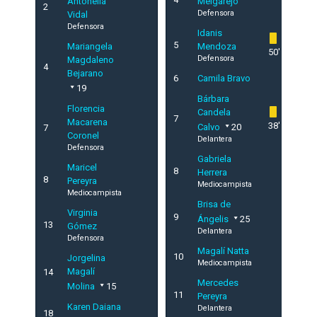
Antonella
Melgarejo
2
Defensora
Vidal
Defensora
Idanis
5
Mariangela
Mendoza
50'
Defensora
Magdaleno
4
Bejarano
6
Camila Bravo
19
Bárbara
Florencia
Candela
7
Macarena
38'
Calvo
20
7
Coronel
Delantera
Defensora
Gabriela
Maricel
8
Herrera
8
Pereyra
Mediocampista
Mediocampista
Brisa de
Virginia
9
Ángelis
25
13
Gómez
Delantera
Defensora
Magalí Natta
10
Jorgelina
Mediocampista
Magalí
14
Mercedes
Molina
15
11
Pereyra
Karen Daiana
Delantera
18