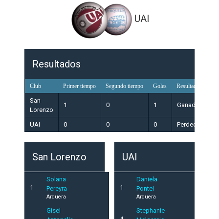
UAI
Resultados
Club
Primer tiempo
Segundo tiempo
Goles
Resultado
San
1
0
1
Ganador
Lorenzo
UAI
0
0
0
Perdedor
San Lorenzo
UAI
Solana
Daniela
1
1
Pereyra
Pontel
Arquera
Arquera
Gisel
Stephanie
4