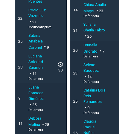
Puentes
Chiara Analia
Rocío Luz
14
Magni
23
Vázquez
Defensora
22
21
Yuliana
Mediocampista
Sheila Fabro
31
Sabina
26
Anabela
25
Brunella
Coronel
9
20
Onorato
7
Luciana
Delantera
Soledad
Selene
28
Zacmon
30'
Básquez
23
11
14
Delantera
Defensora
Juana
Catalina Dos
Fonseca
Reis
9
Giménez
25
Fernandes
25
9
Delantera
Defensora
Débora
Claudia
11
Molina
28
Raquel
Delantera
Núñez
26