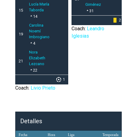
Lucía María
Giménez
Taborda
15
31
14
2
Carolina
Coach:
Leandro
Noemí
19
Iglesias
Imbrogiano
4
Nora
Elizabeth
21
Lezcano
22
1
Coach:
Livio Prieto
Detalles
Fecha
Hora
Liga
Temporada