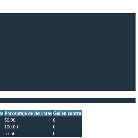
es
Porcentaje de derrotas
Gol en contra
50.00
0
100.00
0
55.56
0