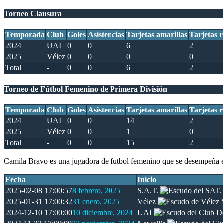
Torneo Clausura
Temporada
Club
Goles
Asistencias
Tarjetas amarillas
Tarjetas r
2024
UAI
0
0
6
2
2025
Vélez
0
0
0
0
Total
-
0
0
6
2
Torneo de Fútbol Femenino de Primera División
Temporada
Club
Goles
Asistencias
Tarjetas amarillas
Tarjetas r
2024
UAI
0
0
14
2
2025
Vélez
0
0
1
0
Total
-
0
0
15
2
Camila Bravo es una jugadora de futbol femenino que se desempeña en
Fecha
Inicio
2025-02-08 17:00:57
8 febrero, 2025
S.A.T.
2025-01-31 17:00:32
31 enero, 2025
Vélez
2024-12-10 17:00:00
10 diciembre, 2024
UAI