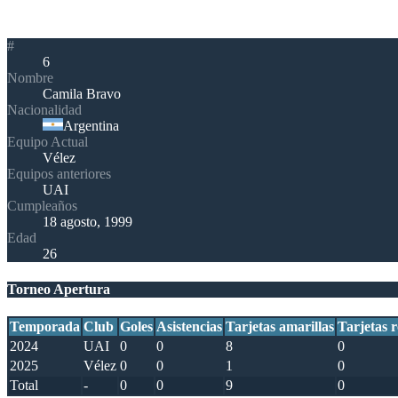
#
6
Nombre
Camila Bravo
Nacionalidad
Argentina
Equipo Actual
Vélez
Equipos anteriores
UAI
Cumpleaños
18 agosto, 1999
Edad
26
Torneo Apertura
Temporada
Club
Goles
Asistencias
Tarjetas amarillas
Tarjetas r
2024
UAI
0
0
8
0
2025
Vélez
0
0
1
0
Total
-
0
0
9
0