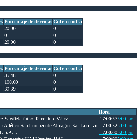
es
Porcentaje de derrotas
Gol en contra
20.00
0
0
0
20.00
0
es
Porcentaje de derrotas
Gol en contra
35.48
0
100.00
0
39.39
0
Hora
Vélez
17:00:57
5:00 pm
San Lorenzo
17:00:32
5:00 pm
S.A.T.
17:00:00
5:00 pm