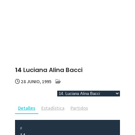
14
Luciana Alina Bacci
28 JUNIO, 1995
Detalles
Estadística
Partidos
#