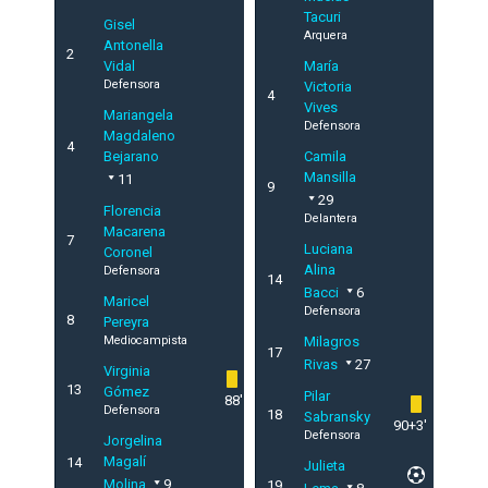
Tacuri
Gisel
Arquera
Antonella
2
Vidal
María
Defensora
Victoria
4
Vives
Mariangela
Defensora
Magdaleno
4
Bejarano
Camila
Mansilla
11
9
29
Florencia
Delantera
Macarena
7
Luciana
Coronel
Alina
Defensora
14
Bacci
6
Maricel
Defensora
8
Pereyra
Mediocampista
Milagros
17
Rivas
27
Virginia
13
Gómez
Pilar
88'
Defensora
18
Sabransky
90+3'
Defensora
Jorgelina
Magalí
14
Julieta
Molina
9
19