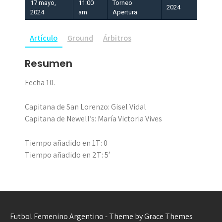
17 mayo,
11:00
Torneo
2024
2024
am
Apertura
Artículo
Ground
Árbitros
Resumen
Fecha 10.
Capitana de San Lorenzo: Gisel Vidal
Capitana de Newell’s: María Victoria Vives
Tiempo añadido en 1T: 0
Tiempo añadido en 2T: 5′
Futbol Femenino Argentino - Theme by Grace Themes