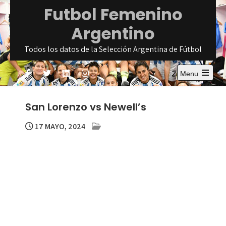
Skip
Futbol Femenino
to
Argentino
content
Todos los datos de la Selección Argentina de Fútbol
Menu
Open
the
main
San Lorenzo vs Newell’s
menu
17 MAYO, 2024