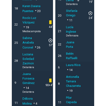
Lema
8
19'
Delantera
Karen Daiana
18
Stefanía
Puentes
20
Orrego
20
Rocío Luz
24'
11
Vázquez
22
44'
Lucía
19
21
Mediocampista
Inglese
Defensora
Sabina
Juana
Anabela
25
22
57'
Porta
Coronel
26
Belén
Luciana
26
Raffaelli
Soledad
28
Zacmon
Laura Ríos
6
Delantera
14
Juana
Antonella
Fonseca
Tamara
9
Giménez
8
90+4'
Chazarreta
14
19
Delantera
Pilar
Débora
Cepeda
11
11
Molina
4