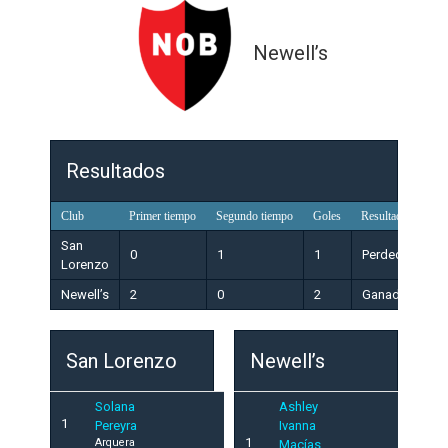
Newell’s
Resultados
Club
Primer tiempo
Segundo tiempo
Goles
Resultado
San
0
1
1
Perdedor
Lorenzo
Newell’s
2
0
2
Ganador
San Lorenzo
Newell’s
Solana
Ashley
1
Pereyra
Ivanna
1
Arquera
Macías