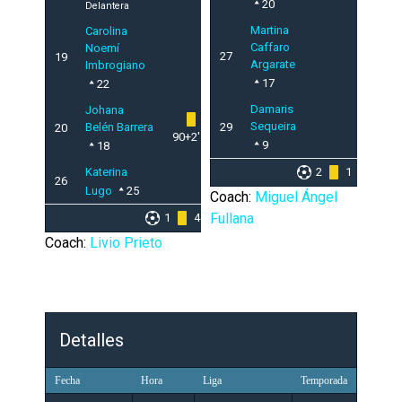
20
Delantera
Martina
Carolina
Caffaro
Noemí
27
19
Argarate
Imbrogiano
17
22
Damaris
Johana
Sequeira
Belén Barrera
29
20
90+2'
9
18
Katerina
2
1
26
Lugo
25
Coach:
Miguel Ángel
Fullana
1
4
Coach:
Livio Prieto
Detalles
Fecha
Hora
Liga
Temporada