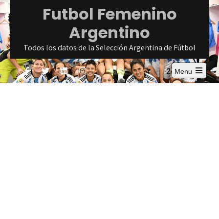
Skip
Futbol Femenino
to
Argentino
content
Todos los datos de la Selección Argentina de Fútbol
Menu
Open
the
main
menu