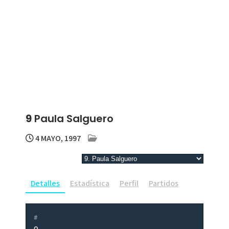
9
Paula Salguero
4 MAYO, 1997
Detalles
Estadística
Perfil
Partidos
#