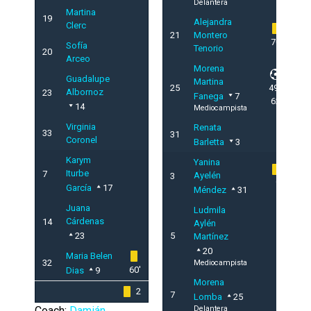
Delantera
Martina
19
Alejandra
Clerc
21
Montero
70'
Sofía
Tenorio
20
Arceo
Morena
Guadalupe
Martina
25
49',
Albornoz
23
Fanega
7
62'
14
Mediocampista
Virginia
Renata
33
31
Coronel
Barletta
3
Karym
Yanina
Iturbe
7
Ayelén
3
9'
García
17
Méndez
31
Juana
Ludmila
Cárdenas
14
Aylén
23
5
Martínez
20
Maria Belen
32
Mediocampista
60'
Dias
9
Morena
2
7
Lomba
25
Coach:
Damián
Delantera