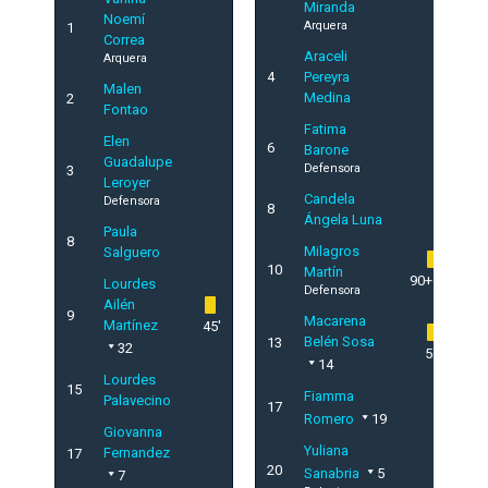
Miranda
Noemí
Arquera
1
Correa
Araceli
Arquera
4
Pereyra
Malen
Medina
2
Fontao
Fatima
Elen
6
Barone
Guadalupe
Defensora
3
Leroyer
Candela
Defensora
8
Ángela Luna
Paula
8
Milagros
Salguero
10
Martín
90+1'
Lourdes
Defensora
Ailén
9
Macarena
Martínez
45'
Belén Sosa
13
32
55'
14
Lourdes
15
Fiamma
Palavecino
17
Romero
19
Giovanna
Yuliana
Fernandez
17
20
Sanabria
5
7