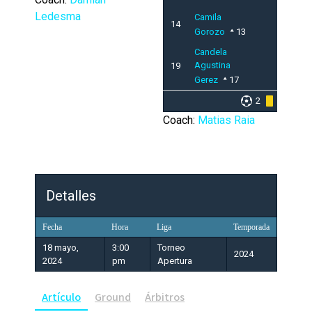
Ledesma
Camila
14
Gorozo
13
Candela
Agustina
19
Gerez
17
2
4
Coach:
Matias Raia
Detalles
Fecha
Hora
Liga
Temporada
18 mayo,
3:00
Torneo
2024
2024
pm
Apertura
Artículo
Ground
Árbitros