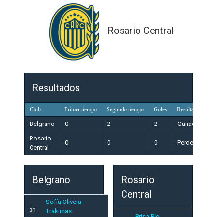
Rosario Central
Resultados
Club
Primer tiempo
Segundo tiempo
Goles
Resultado
Belgrano
0
2
2
Ganador
Rosario
0
0
0
Perdedor
Central
Belgrano
Rosario
Central
Sofía Olivera
31
Trakimas
Brisa Río