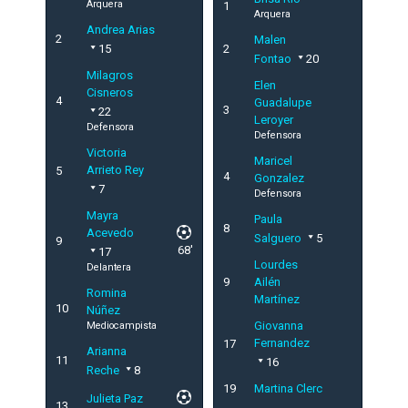
Arquera
1
Arquera
Andrea Arias
2
Malen
15
2
Fontao
20
Milagros
Elen
Cisneros
4
Guadalupe
3
22
Leroyer
Defensora
Defensora
Victoria
Maricel
Arrieto Rey
5
4
Gonzalez
7
Defensora
Mayra
Paula
8
Acevedo
Salguero
5
9
68'
17
Lourdes
Delantera
9
Ailén
Romina
Martínez
10
Núñez
Giovanna
Mediocampista
Fernandez
17
Arianna
11
16
Reche
8
19
Martina Clerc
Julieta Paz
13