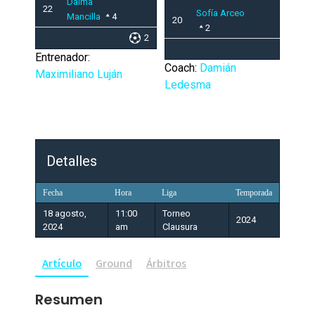
Dalma
22
Sofía Arceo
Mancilla
4
20
2
2
Entrenador:
Coach:
Damián
Maximiliano Luján
Ledesma
Detalles
Fecha
Hora
Liga
Temporada
18 agosto,
11:00
Torneo
2024
2024
am
Clausura
Artículo
Ground
Árbitros
Resumen