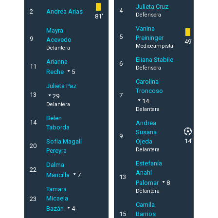
Julieta Cruz
4
2
Andrea Arias
Defensora
81'
Vanina
Mayra
5
Preininger
9
Acevedo
49'
Mediocampista
Delantera
Eliana Stabile
Arianna
6
11
Defensora
Reche
5
Carolina
Julieta Paz
Troncoso
13
7
29
14
Delantera
Delantera
Belen
14
Andrea
Taborda
Susana
9
14'
Sofía Magalí
Ojeda
20
Delantera
Pereyra
Estefanía
Dalma
22
Anahí
Mancilla
7
13
Palomar
8
Tamara
Delantera
Micaela
23
Camila
Bazán
4
15
Barrios