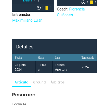
Delera
13
1
1
1
1
Coach:
Florencia
Entrenador:
Quiñones
Maximiliano Luján
Detalles
Fecha
Hora
Liga
Temporada
23 junio,
11:00
Torneo
2024
2024
am
Apertura
Artículo
Ground
Árbitros
Resumen
Fecha 14.