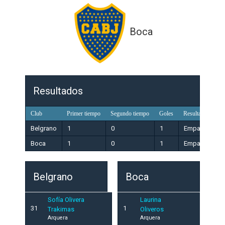
Boca
Resultados
Club
Primer tiempo
Segundo tiempo
Goles
Resultado
Belgrano
1
0
1
Empate
Boca
1
0
1
Empate
Belgrano
Boca
Sofía Olivera
Laurina
31
1
Trakimas
Oliveros
Arquera
Arquera