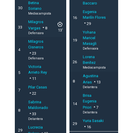
Betina
Baccaro
30
Soriano
Eugenia
Mediocampista
Marilín Flores
16
Milagros
29
33
Vargas
8
13'
Yohana
Defensora
Maricel
19
Milagros
Masagli
Cisneros
Defensora
4
23
Lorena
Defensora
26
Benítez
Victoria
Mediocampista
Arrieto Rey
5
Agustina
11
8
Arias
13
Pilar Casas
Delantera
7
22
Brisa
Eugenia
Sabrina
14
Priori
7
Maldonado
8
Delantera
33
Delantera
Yuria Sasaki
29
16
Lucrecia
29