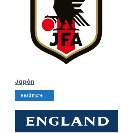
Japón
Read more →