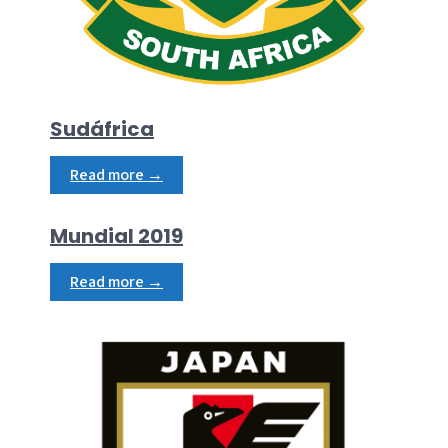
Sudáfrica
Read more →
Mundial 2019
Read more →