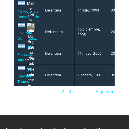
Delantera
14 julio, 1993
33
3
15. Florencia
Bonsegundo
16 diciembre,
Defensora
20
0
16. Sofia
2005
Dominguez
17.
Delantera
11 mayo, 2006
20
0
Francisca
Altgelt
18.
Delantera
28 enero, 1991
35
0
Carolina
Troncoso
1
2
3
Siguiente