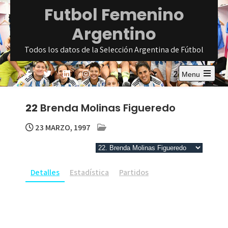
Skip
Futbol Femenino
to
Argentino
content
Todos los datos de la Selección Argentina de Fútbol
Menu
Open
the
main
22
Brenda Molinas Figueredo
menu
23 MARZO, 1997
Detalles
Estadística
Partidos