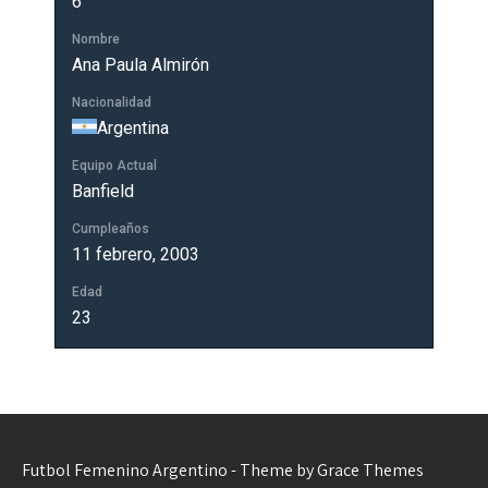
6
Nombre
Ana Paula Almirón
Nacionalidad
Argentina
Equipo Actual
Banfield
Cumpleaños
11 febrero, 2003
Edad
23
Futbol Femenino Argentino - Theme by Grace Themes