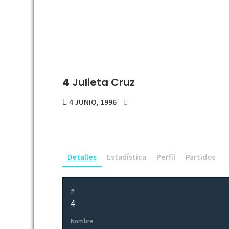
4
Julieta Cruz
4 JUNIO, 1996
Detalles
Estadística
Perfil
Partidos
#
4
Nombre