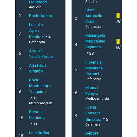
Arquera
Figueredo
Arquera
Gisel
2
Rocio Arrieta
Antonella
2
78'
Vidal
Luzmila
Defensora
Aylén
3
Mariangela
Ramírez
4
Magdaleno
Defensora
4
Bejarano
66'
Abigail
5
28
Yamila Ponce
Florencia
Ana Paula
6
Macarena
7
Almirón
Coronel
Defensora
Rocío
Montenegro
Maricel
8
Ysaguirre
8
Pereyra
12
Mediocampista
Mediocampista
Juana
Brenda
Fonseca
9
Caminos
15
Giménez
5
11
Delantera
Lola Ruffini
Débora
19