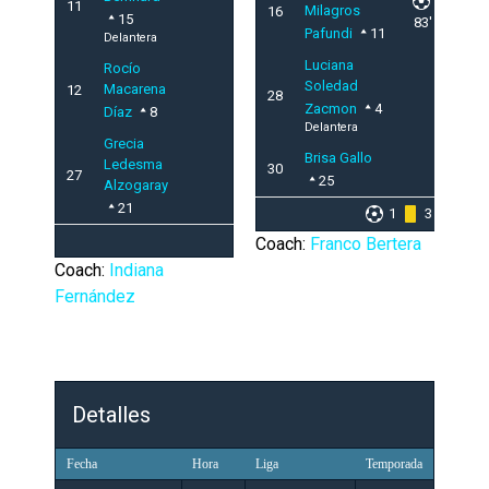
11
Milagros
16
15
83'
Pafundi
11
Delantera
Luciana
Rocío
Soledad
Macarena
12
28
Zacmon
4
Díaz
8
Delantera
Grecia
Brisa Gallo
Ledesma
30
27
25
Alzogaray
21
1
3
Coach:
Franco Bertera
Coach:
Indiana
Fernández
Detalles
Fecha
Hora
Liga
Temporada