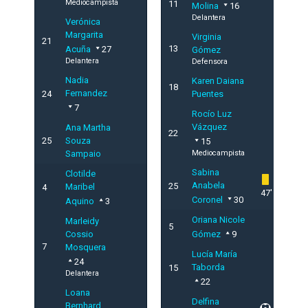
Mediocampista
11
Molina
16
Delantera
Verónica
Margarita
Virginia
21
13
Acuña
27
Gómez
Delantera
Defensora
Nadia
Karen Daiana
18
Fernandez
24
Puentes
7
Rocío Luz
Vázquez
Ana Martha
22
25
Souza
15
Sampaio
Mediocampista
Sabina
Clotilde
Anabela
25
Maribel
4
47'
Coronel
30
Aquino
3
Oriana Nicole
Marleidy
5
Cossio
Gómez
9
7
Mosquera
Lucía María
24
Taborda
15
Delantera
22
Loana
Delfina
Bernhard