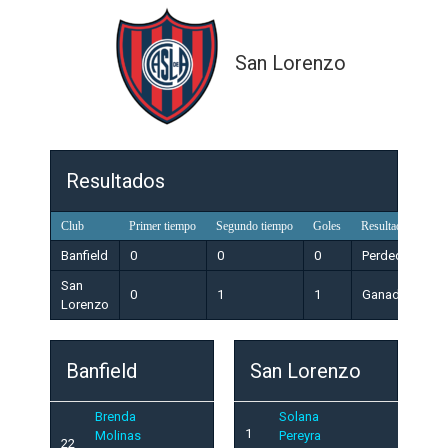
San Lorenzo
Resultados
Club
Primer tiempo
Segundo tiempo
Goles
Resultado
Banfield
0
0
0
Perdedor
San
0
1
1
Ganador
Lorenzo
Banfield
San Lorenzo
Brenda
Solana
1
Molinas
Pereyra
22