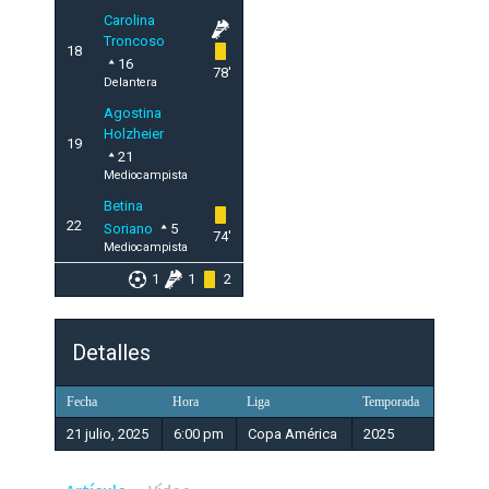
Carolina
Troncoso
18
16
78'
Delantera
Agostina
Holzheier
19
21
Mediocampista
Betina
22
Soriano
5
74'
Mediocampista
1
1
2
Detalles
Fecha
Hora
Liga
Temporada
21 julio, 2025
6:00 pm
Copa América
2025