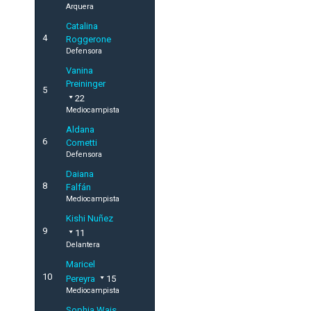
Arquera
Catalina
4
Roggerone
Defensora
Vanina
Preininger
5
22
Mediocampista
Aldana
6
Cometti
Defensora
Daiana
8
Falfán
Mediocampista
Kishi Nuñez
9
11
Delantera
Maricel
10
Pereyra
15
Mediocampista
Sophia Wais