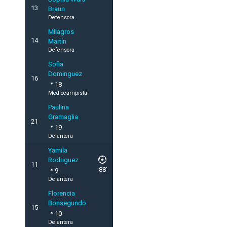
13
Braun
Defensora
Milagros
14
Martín
Defensora
Sofia
Dominguez
16
18
Mediocampista
Paulina
Gramaglia
21
19
Delantera
Yamila
Rodriguez
11
88'
9
Delantera
Florencia
Bonsegundo
15
10
Delantera