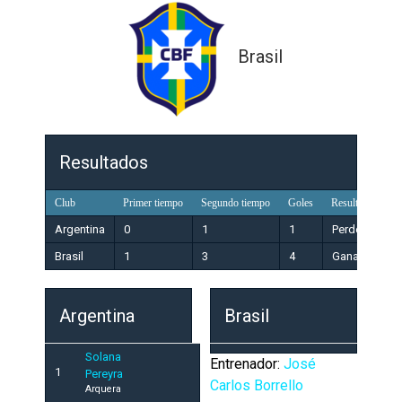
Brasil
Resultados
Club
Primer tiempo
Segundo tiempo
Goles
Resultado
Argentina
0
1
1
Perdedor
Brasil
1
3
4
Ganador
Argentina
Brasil
Solana
Entrenador:
José
1
Pereyra
Carlos Borrello
Arquera