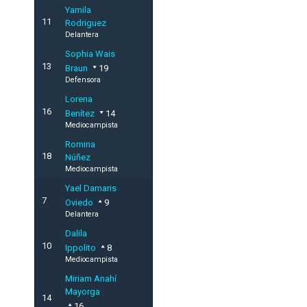
Yamila
11
Rodriguez
Delantera
Sophia Wais
13
Braun
19
Defensora
Lorena
16
Benítez
14
Mediocampista
Romina
18
Núñez
Mediocampista
Yael Damaris
7
Oviedo
9
Delantera
Dalila
10
Ippolito
8
Mediocampista
Miriam Anahí
Mayorga
14
16