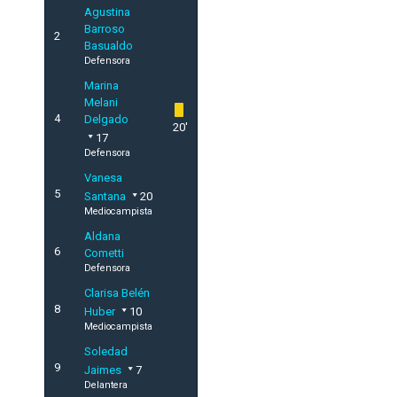
Agustina
Barroso
2
Basualdo
Defensora
Marina
Melani
4
Delgado
20'
17
Defensora
Vanesa
5
Santana
20
Mediocampista
Aldana
6
Cometti
Defensora
Clarisa Belén
8
Huber
10
Mediocampista
Soledad
9
Jaimes
7
Delantera