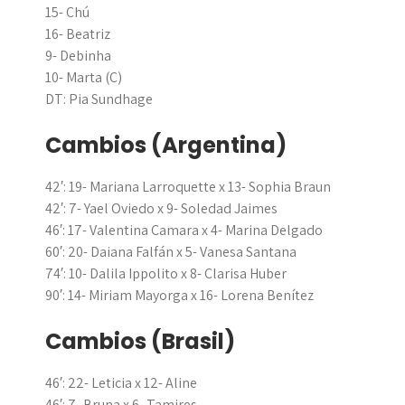
15- Chú
16- Beatriz
9- Debinha
10- Marta (C)
DT: Pia Sundhage
Cambios (Argentina)
42′: 19- Mariana Larroquette x 13- Sophia Braun
42′: 7- Yael Oviedo x 9- Soledad Jaimes
46′: 17- Valentina Camara x 4- Marina Delgado
60′: 20- Daiana Falfán x 5- Vanesa Santana
74′: 10- Dalila Ippolito x 8- Clarisa Huber
90′: 14- Miriam Mayorga x 16- Lorena Benítez
Cambios (Brasil)
46′: 22- Leticia x 12- Aline
46′: 7- Bruna x 6- Tamires