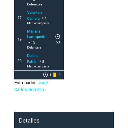
Defensora
Valentina
17
Cámara
4
Mediocampista
Mariana
Larroquette
19
60'
13
Delantera
Daiana
20
Falfán
5
Mediocampista
1
1
Entrenador:
José
Carlos Borrello
Detalles