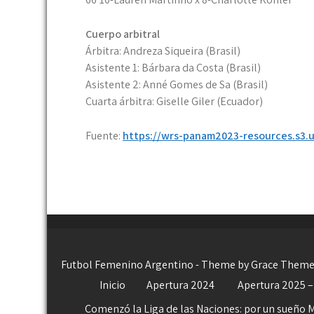
Cuerpo arbitral
Árbitra: Andreza Siqueira (Brasil)
Asistente 1: Bárbara da Costa (Brasil)
Asistente 2: Anné Gomes de Sa (Brasil)
Cuarta árbitra: Giselle Giler (Ecuador)
Fuente:
https://wrs-panam2023-resources.s
Futbol Femenino Argentino - Theme by Grace Them
Inicio
Apertura 2024
Apertura 2025 –
Comenzó la Liga de las Naciones: por un sueño 