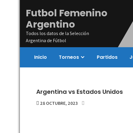
Skip
Futbol Femenino
to
content
Argentino
Todos los datos de la Selección
Argentina de Fútbol
Inicio
Torneos
Partidos
J
Argentina vs Estados Unidos
28 OCTUBRE, 2023