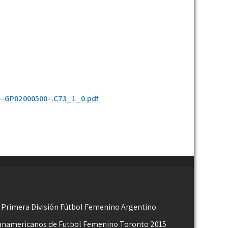
—GP02000500–.C73_1_0.pdf
 Primera División Fútbol Femenino Argentino
anamericanos de Futbol Femenino Toronto 2015