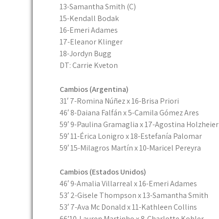
13-Samantha Smith (C)
15-Kendall Bodak
16-Emeri Adames
17-Eleanor Klinger
18-Jordyn Bugg
DT: Carrie Kveton
Cambios (Argentina)
31′ 7-Romina Núñez x 16-Brisa Priori
46′ 8-Daiana Falfán x 5-Camila Gómez Ares
59′ 9-Paulina Gramaglia x 17-Agostina Holzheier
59′ 11-Érica Lonigro x 18-Estefanía Palomar
59′ 15-Milagros Martín x 10-Maricel Pereyra
Cambios (Estados Unidos)
46′ 9-Amalia Villarreal x 16-Emeri Adames
53′ 2-Gisele Thompson x 13-Samantha Smith
53′ 7-Ava Mc Donald x 11-Kathleen Collins
66’10-Lauren Martinho x 8-Charlotte Kohler