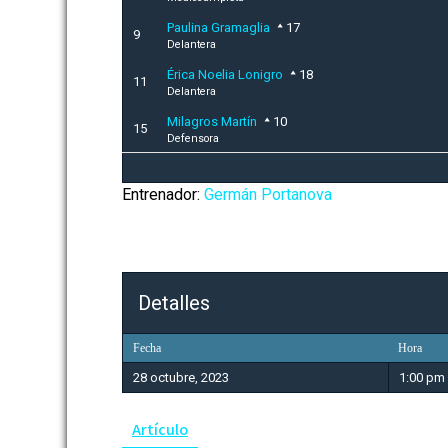
Paulina Gramaglia
17
9
Delantera
Érica Noelia Lonigro
18
11
Delantera
Milagros Martín
10
15
Defensora
Entrenador:
Germán Portanova
Detalles
Fecha
Hora
28 octubre, 2023
1:00 pm
Artículo