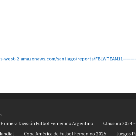
3.us-west-2.amazonaws.com/santiago/reports/FBLWTEAM11———
es
 Primera División Futbol Femenino Argentino
Clausura 2024 –
Mundial
Copa América de Futbol Femenino 2025
Juegos P