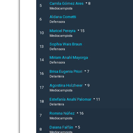
Camila Gómez Ares
8
5
Mediocampista
Aldana Cometti
6
Defensora
Maricel Pereyra
15
10
Mediocampista
Sophia Wais Braun
13
Defensora
Miriam Anahí Mayorga
14
Defensora
Brisa Eugenia Priori
7
16
Delantera
Agostina Holzheier
9
17
Mediocampista
Estefanía Anahí Palomar
11
18
Delantera
Romina Núñez
16
7
Mediocampista
Daiana Falfán
5
8
Mediocampista