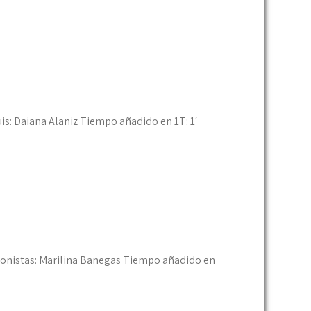
is: Daiana Alaniz Tiempo añadido en 1T: 1′
ionistas: Marilina Banegas Tiempo añadido en