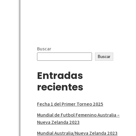
Buscar
Buscar
Entradas
recientes
Fecha 1 del Primer Torneo 2025
Mundial de Futbol Femenino Australia –
Nueva Zelanda 2023
Mundial Australia/Nueva Zelanda 2023