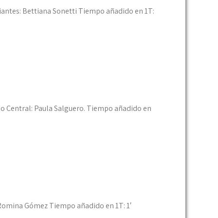
iantes: Bettiana Sonetti Tiempo añadido en 1T:
rio Central: Paula Salguero. Tiempo añadido en
: Romina Gómez Tiempo añadido en 1T: 1′