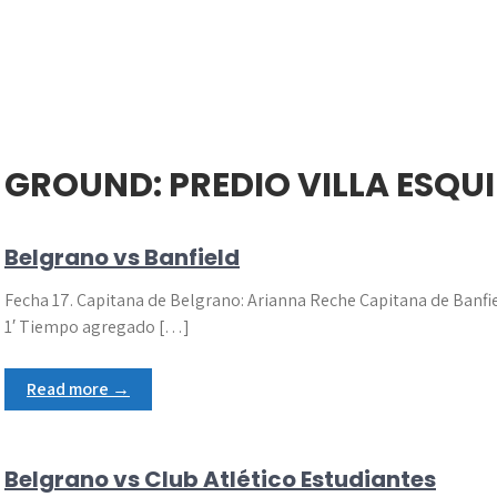
GROUND:
PREDIO VILLA ESQU
Belgrano vs Banfield
Fecha 17. Capitana de Belgrano: Arianna Reche Capitana de Banfi
1′ Tiempo agregado […]
Read more →
Belgrano vs Club Atlético Estudiantes