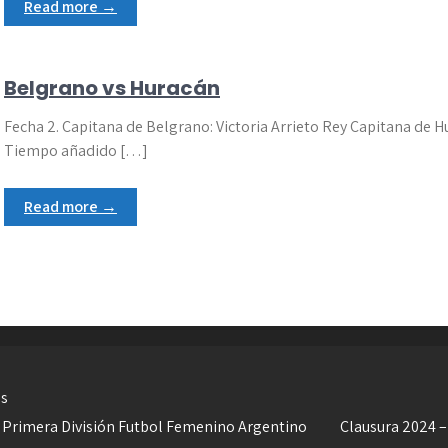
Read more →
Belgrano vs Huracán
Fecha 2. Capitana de Belgrano: Victoria Arrieto Rey Capitana de 
Tiempo añadido […]
Read more →
es
 Primera División Futbol Femenino Argentino
Clausura 2024 –