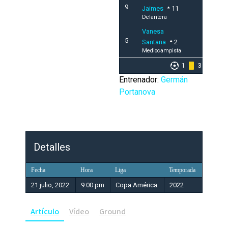
9
Jaimes
11
Delantera
Vanesa
5
Santana
2
Mediocampista
1
3
Entrenador:
Germán
Portanova
Detalles
Fecha
Hora
Liga
Temporada
21 julio, 2022
9:00 pm
Copa América
2022
Artículo
Vídeo
Ground