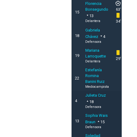
Florencia
Bonsegundo
63'
15
13
Delantera
34'
Gabriela
18
Chávez
4
Defensora
Mariana
19
Larroquette
29'
Delantera
Estefanía
Romina
22
Banini Ruiz
Mediocampista
Julieta Cruz
4
18
Defensora
Sophia Wais
13
Braun
15
Defensora
Soledad