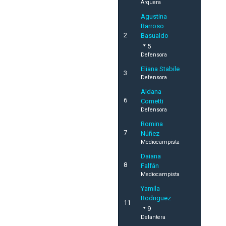
Arquera
Agustina
Barroso
2
Basualdo
5
Defensora
Eliana Stabile
3
Defensora
Aldana
6
Cometti
Defensora
Romina
7
Núñez
Mediocampista
Daiana
8
Falfán
Mediocampista
Yamila
Rodriguez
11
9
Delantera