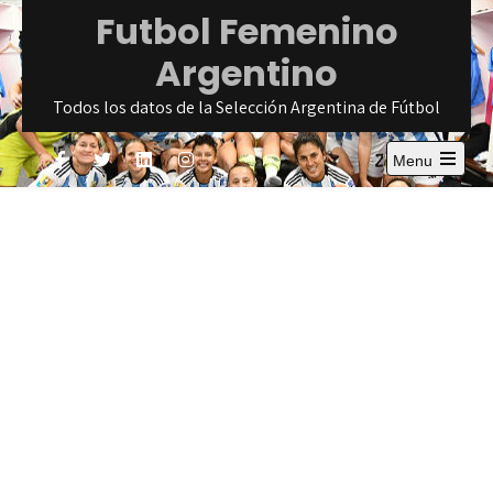
Skip
Futbol Femenino
to
Argentino
content
Todos los datos de la Selección Argentina de Fútbol
Menu
Open
the
main
menu