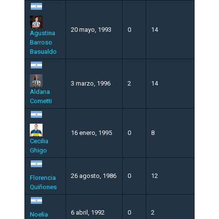
20 mayo, 1993
0
14
Agustina
Barroso
Basualdo
3 marzo, 1996
2
14
Aldana
Cometti
16 enero, 1995
0
8
Cecilia
Ghigo
26 agosto, 1986
0
12
Florencia
Quiñones
6 abril, 1992
0
2
Noelia