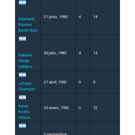
21 junio, 1990
4
14
Estefanía
Romina
Banini Ruiz
30 julio, 1985
4
14
Fabiana
Gisela
Vallejos
27 abril, 1992
0
0
Johana
Chamorro
Karen
25 enero, 1992
0
12
Noelia
Vénica
3 septiembre,