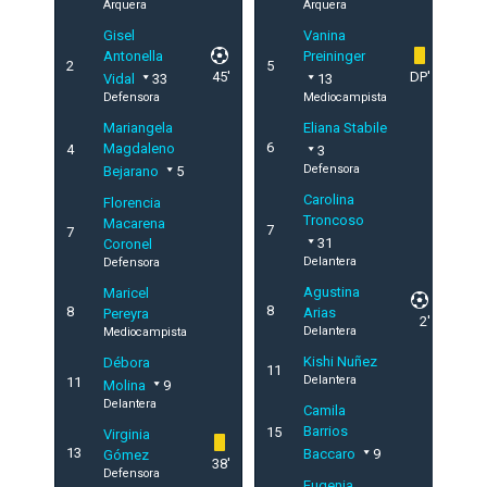
Arquera
Arquera
Gisel
Vanina
Antonella
Preininger
2
5
45'
DP'
Vidal
33
13
Defensora
Mediocampista
Mariangela
Eliana Stabile
6
Magdaleno
4
3
Defensora
Bejarano
5
Carolina
Florencia
Troncoso
Macarena
7
7
31
Coronel
Delantera
Defensora
Agustina
Maricel
8
8
Arias
Pereyra
2'
Delantera
Mediocampista
Kishi Nuñez
Débora
11
Delantera
11
Molina
9
Delantera
Camila
Barrios
15
Virginia
13
Baccaro
9
Gómez
38'
Defensora
Eugenia