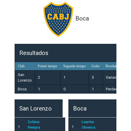
Boca
Resultados
Club
Primer tiempo
Segundo tiempo
Goles
Resultado
San
2
1
3
Ganador
Lorenzo
Boca
1
0
1
Perdedor
San Lorenzo
Boca
Solana
Laurina
1
1
Pereyra
Oliveros