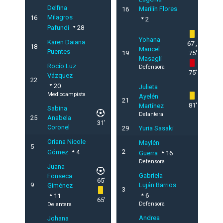
Delfina
Marilín Flores
16
Milagros
16
2
Pafundi
28
Yohana
Karen Daiana
67',
18
Maricel
Puentes
19
75'
Masagli
Rocío Luz
Defensora
75'
Vázquez
22
20
Julieta
Mediocampista
Ayelén
21
81'
Martínez
Sabina
Delantera
25
Anabela
31'
Coronel
29
Yuria Sasaki
Oriana Nicole
Maylén
5
2
Gómez
4
Guerra
16
Defensora
Juana
Gabriela
Fonseca
65'
9
Luján Barrios
Giménez
3
6
11
65'
Defensora
Delantera
Andrea
Johana