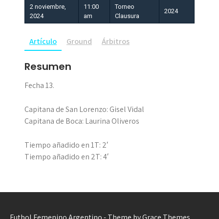
2 noviembre,
11:00
Torneo
2024
2024
am
Clausura
Artículo
Ground
Árbitros
Resumen
Fecha 13.
Capitana de San Lorenzo: Gisel Vidal
Capitana de Boca: Laurina Oliveros
Tiempo añadido en 1T: 2′
Tiempo añadido en 2T: 4′
Futbol Femenino Argentino - Theme by Grace Themes