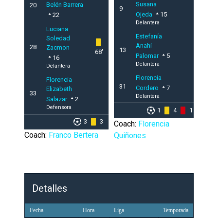
Susana
Belén Barrera
20
9
Ojeda
15
22
Delantera
Luciana
Estefanía
Soledad
Anahí
28
Zacmon
13
68'
Palomar
5
16
Delantera
Delantera
Florencia
Florencia
31
Cordero
7
Elizabeth
33
Delantera
Salazar
2
Defensora
1
4
1
3
3
Coach:
Florencia
Coach:
Franco Bertera
Quiñones
Detalles
Fecha
Hora
Liga
Temporada