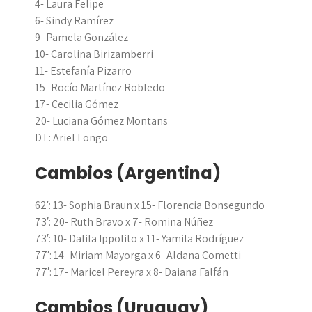
4- Laura Felipe
6- Sindy Ramírez
9- Pamela González
10- Carolina Birizamberri
11- Estefanía Pizarro
15- Rocío Martínez Robledo
17- Cecilia Gómez
20- Luciana Gómez Montans
DT: Ariel Longo
Cambios (Argentina)
62′: 13- Sophia Braun x 15- Florencia Bonsegundo
73′: 20- Ruth Bravo x 7- Romina Núñez
73′: 10- Dalila Ippolito x 11- Yamila Rodríguez
77′: 14- Miriam Mayorga x 6- Aldana Cometti
77′: 17- Maricel Pereyra x 8- Daiana Falfán
Cambios (Uruguay)