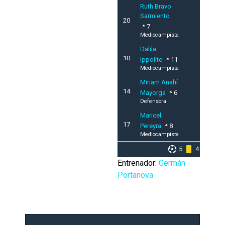
Ruth Bravo
Sarmiento
20
7
Mediocampista
Dalila
10
Ippolito
11
Mediocampista
Miriam Anahí
14
Mayorga
6
Defensora
Maricel
17
Pereyra
8
Mediocampista
5
4
Entrenador:
Germán
Portanova