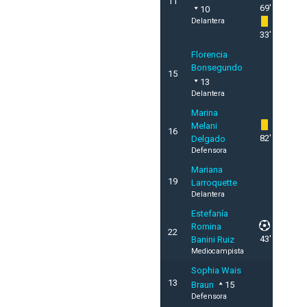
11
69'
10
Delantera
33'
Florencia
Bonsegundo
15
13
Delantera
Marina
Melani
16
82'
Delgado
Defensora
Mariana
19
Larroquette
Delantera
Estefanía
Romina
22
43'
Banini Ruiz
Mediocampista
Sophia Wais
13
Braun
15
Defensora