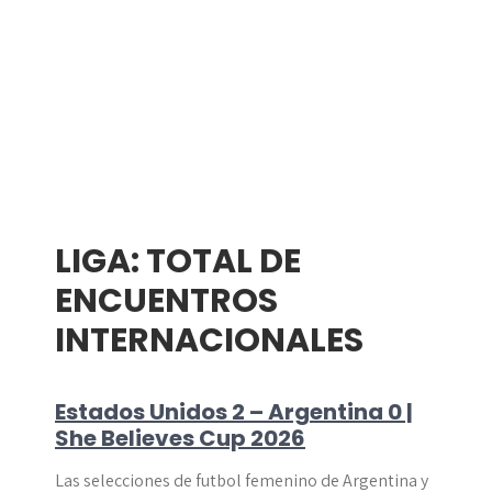
LIGA:
TOTAL DE
ENCUENTROS
INTERNACIONALES
Estados Unidos 2 – Argentina 0 |
She Believes Cup 2026
Las selecciones de futbol femenino de Argentina y