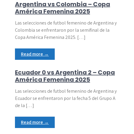
Argentina vs Colombia – Copa
América Femenina 2025
Las selecciones de futbol femenino de Argentina y
Colombia se enfrentaron por la semifinal de la
Copa América Femenina 2025. […]
Read more →
Ecuador 0 vs Argentina 2 – Copa
América Femenina 2025
Las selecciones de futbol femenino de Argentina y
Ecuador se enfrentaron por la fecha 5 del Grupo A
de la […]
Read more →