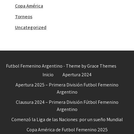
Copa América
Torneos
Uncategorized
Futbol Femenino Argentino - Theme by Grace Themes
Inicio
Apertura 2024
Apertura 2025 – Primera División Futbol Femenino
Argentino
Clausura 2024 – Primera División Fútbol Femenino
Argentino
Comenzó la Liga de las Naciones: por un sueño Mundial
Copa América de Futbol Femenino 2025