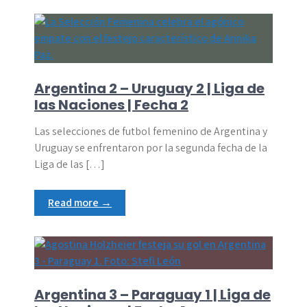
Argentina 2 – Uruguay 2 | Liga de
las Naciones | Fecha 2
Las selecciones de futbol femenino de Argentina y
Uruguay se enfrentaron por la segunda fecha de la
Liga de las […]
Read more →
Argentina 3 – Paraguay 1 | Liga de