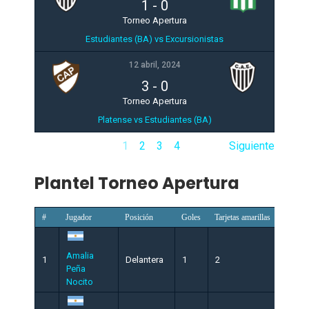
1
-
0
Torneo Apertura
Estudiantes (BA) vs Excursionistas
12 abril, 2024
3
-
0
Torneo Apertura
Platense vs Estudiantes (BA)
1
2
3
4
Siguiente
Plantel Torneo Apertura
#
Jugador
Posición
Goles
Tarjetas amarillas
Tarjetas
Amalia
1
Delantera
1
2
0
Peña
Nocito