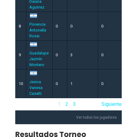
Daiana
Aguirrez
Florencia
8
0
0
0
1
Antonella
Rossi
Guadalupe
9
0
3
0
12
Jazmín
Montero
Jesica
10
0
1
0
6
Vanesa
Casatti
1
2
3
Siguiente
Ver todos los jugadores
Resultados Torneo