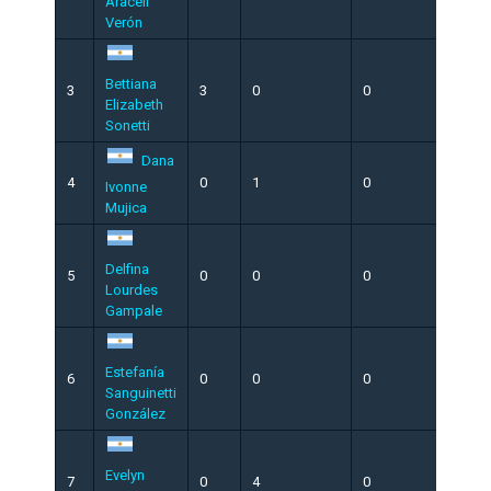
Araceli
Verón
Bettiana
3
3
0
0
16
Elizabeth
Sonetti
Dana
4
0
1
0
12
Ivonne
Mujica
Delfina
5
0
0
0
2
Lourdes
Gampale
Estefanía
6
0
0
0
15
Sanguinetti
González
Evelyn
7
0
4
0
16