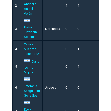
Anabella
2
4
4
0
Araceli
Verón
Bettiana
3
Defensora
0
0
1
Elizabeth
Sonetti
Camila
4
Milagros
0
1
0
Fernández
Dana
5
0
4
0
Ivonne
Mujica
Estefanía
6
Arquera
0
0
0
Sanguinetti
González
Evelyn
7
0
1
0