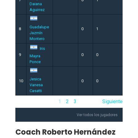
Daiana
Aguirrez
Guadalupe
8
0
1
0
Jazmín
Montero
Iris
9
0
0
0
Mayra
Ponce
Jesica
10
0
0
0
Vanesa
Casatti
1
2
3
Siguiente
Ver todos los jugadores
Coach
Roberto Hernández