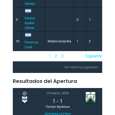
Valdéz
Daiana
9
0
1
Ayelén
Ollivier
10
Mediocampista
1
3
Florencia
Curril
1
2
3
Siguiente
Ver todos los jugadores
Resultados del Apertura
10 marzo, 2024
1
-
1
Torneo Apertura
Gimnasia vs Ferro