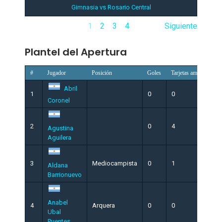
Gimnasia vs Rosario Central
1
2
3
4
Siguiente
Plantel del Apertura
#
Jugador
Posición
Goles
Tarjetas amarillas
Abril
1
0
0
Coronel
2
0
4
Agustina
Aguilera
3
Mediocampista
0
1
Aldana
Barrionuevo
Anabel
4
Arquera
0
0
Ubal
Puentes