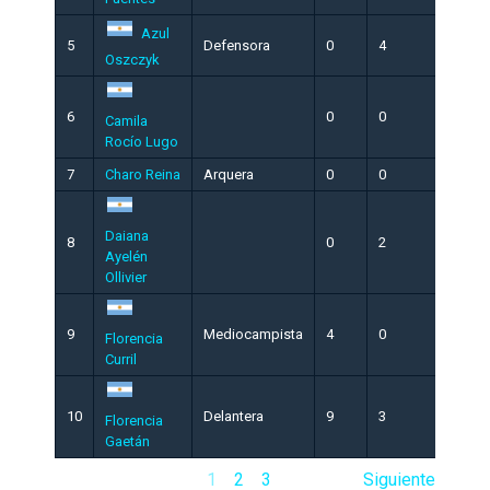
Azul
5
Defensora
0
4
Oszczyk
6
0
0
Camila
Rocío Lugo
7
Charo Reina
Arquera
0
0
Daiana
8
0
2
Ayelén
Ollivier
9
Mediocampista
4
0
Florencia
Curril
10
Delantera
9
3
Florencia
Gaetán
1
2
3
Siguiente