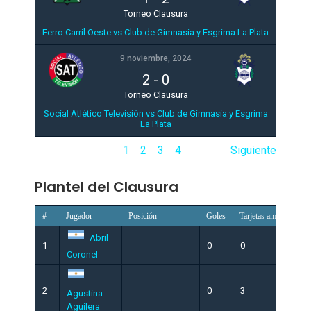
Torneo Clausura
Ferro Carril Oeste vs Club de Gimnasia y Esgrima La Plata
9 noviembre, 2024
2
-
0
Torneo Clausura
Social Atlético Televisión vs Club de Gimnasia y Esgrima
La Plata
1
2
3
4
Siguiente
Plantel del Clausura
#
Jugador
Posición
Goles
Tarjetas amarillas
Abril
1
0
0
Coronel
2
0
3
Agustina
Aguilera