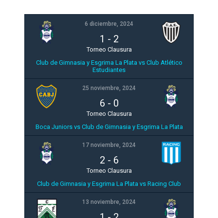
6 diciembre, 2024
1
-
2
Torneo Clausura
Club de Gimnasia y Esgrima La Plata vs Club Atlético
Estudiantes
25 noviembre, 2024
6
-
0
Torneo Clausura
Boca Juniors vs Club de Gimnasia y Esgrima La Plata
17 noviembre, 2024
2
-
6
Torneo Clausura
Club de Gimnasia y Esgrima La Plata vs Racing Club
13 noviembre, 2024
1
-
2