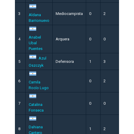
3
Mediocampista
0
2
Aldana
Barrionuevo
Anabel
4
Arquera
0
0
Ubal
Puentes
Azul
5
Defensora
1
3
Oszczyk
6
0
2
Camila
Rocío Lugo
7
0
0
Catalina
Fonseca
Dahiana
8
1
2
Cantero