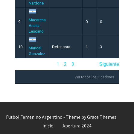
Nardone
Macarena
9
0
0
0
Analía
Lescano
10
Defensora
1
3
0
Maricel
Gonzalez
1
2
3
Siguiente
Ver todos los jugadores
Futbol Femenino Argentino - Theme by Grace Themes
Inicio
Apertura 2024