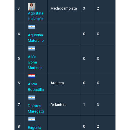
3
Mediocampista
3
2
0
Agostina
Holzheier
4
0
0
0
Agustina
Maturano
Ailén
5
0
0
0
Ivone
Martínez
6
Arquera
0
0
0
Alicia
Bobadilla
7
Delantera
1
3
0
Dolores
Maregatti
8
0
2
0
Eugenia