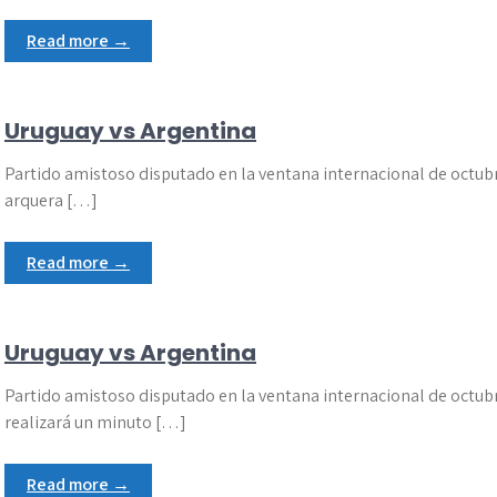
Read more →
Uruguay vs Argentina
Partido amistoso disputado en la ventana internacional de octubr
arquera […]
Read more →
Uruguay vs Argentina
Partido amistoso disputado en la ventana internacional de octubr
realizará un minuto […]
Read more →