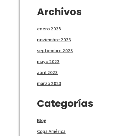
Archivos
enero 2025
noviembre 2023
septiembre 2023
mayo 2023
abril 2023
marzo 2023
Categorías
Blog
Copa América