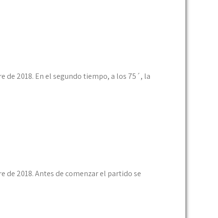
e de 2018. En el segundo tiempo, a los 75´, la
e de 2018. Antes de comenzar el partido se