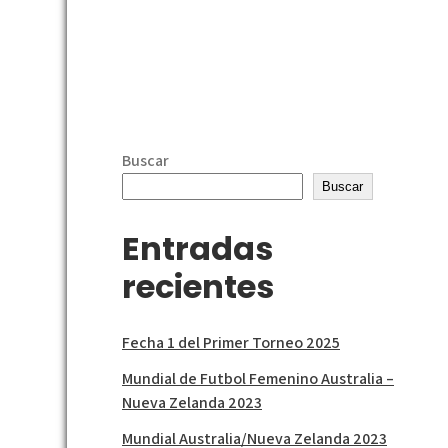
Buscar
Buscar
Entradas
recientes
Fecha 1 del Primer Torneo 2025
Mundial de Futbol Femenino Australia –
Nueva Zelanda 2023
Mundial Australia/Nueva Zelanda 2023