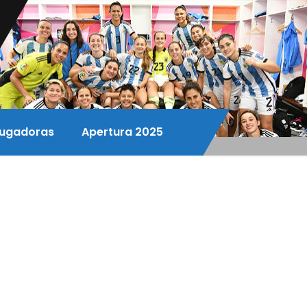
ugadoras
Apertura 2025