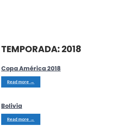
TEMPORADA:
2018
Copa América 2018
Read more →
Bolivia
Read more →