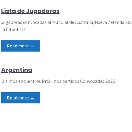
Lista de Jugadoras
Jugadoras convocadas al Mundial de Australia/Nueva Zelanda 202
la futbolista.
Read more →
Argentina
Últimos encuentros Próximos partidos Convocadas 2025
Read more →